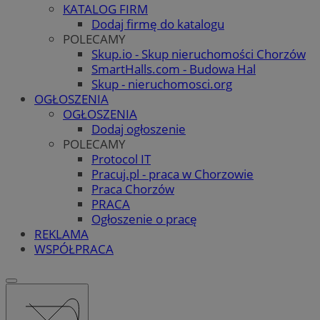
KATALOG FIRM
Dodaj firmę do katalogu
POLECAMY
Skup.io - Skup nieruchomości Chorzów
SmartHalls.com - Budowa Hal
Skup - nieruchomosci.org
OGŁOSZENIA
OGŁOSZENIA
Dodaj ogłoszenie
POLECAMY
Protocol IT
Pracuj.pl - praca w Chorzowie
Praca Chorzów
PRACA
Ogłoszenie o pracę
REKLAMA
WSPÓŁPRACA