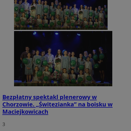
Bezpłatny spektakl plenerowy w
Chorzowie. „Świtezianka” na boisku w
Maciejkowicach
3