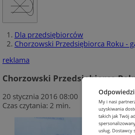
Dla przedsiębiorców
Chorzowski Przedsiębiorca Roku - g
reklama
Chorzowski Przedsiębiorca Roku
Odpowiedzia
20 stycznia 2016 08:00
My i nasi partne
Czas czytania: 2 min.
uzyskiwania dost
takich jak Twój a
spersonalizowanyc
usług.
Dostawcy s