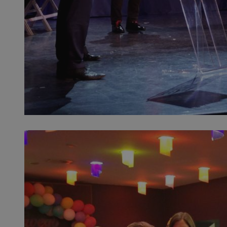
QeSessID
MvSessID
SessID
CookieScriptConse
__cf_bm
VISITOR_PRIVACY_
INGRESSCOOKIE