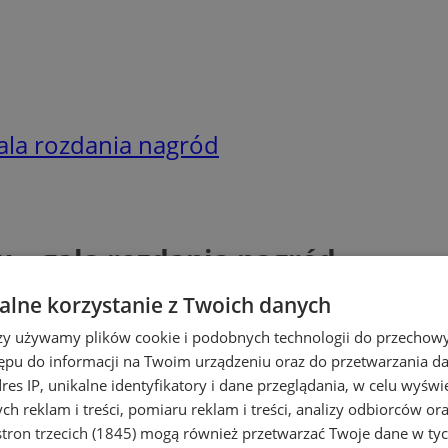
ala rozdania nagród
 – gala rozdania nagród
lne korzystanie z Twoich danych
rzy używamy plików cookie i podobnych technologii do przechow
ępu do informacji na Twoim urządzeniu oraz do przetwarzania 
dres IP, unikalne identyfikatory i dane przeglądania, w celu wyświ
h reklam i treści, pomiaru reklam i treści, analizy odbiorców or
tron trzecich (1845)
mogą również przetwarzać Twoje dane w tych