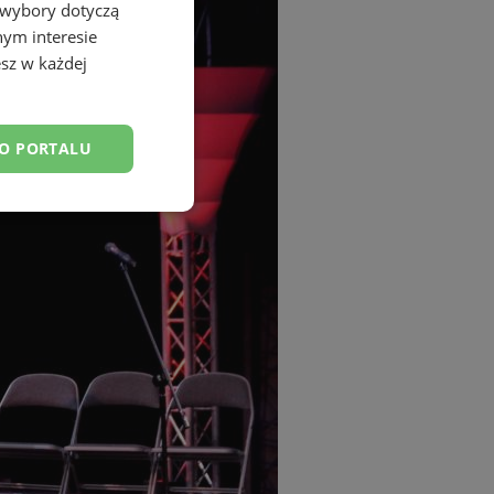
 wybory dotyczą
nym interesie
sz w każdej
DO PORTALU
esklasyfikowane
ane
owanie użytkownika i
j.