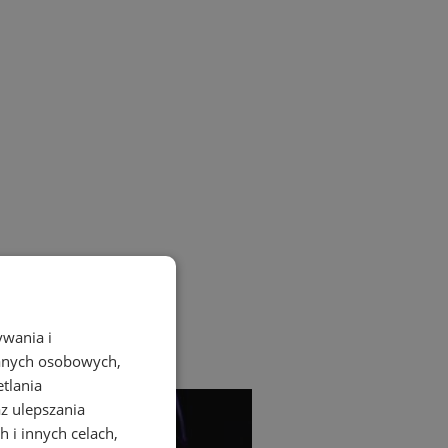
ywania i
danych osobowych,
etlania
az ulepszania
 i innych celach,