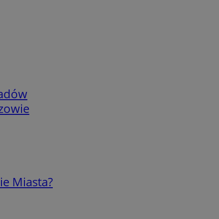
adów
rzowie
ie Miasta?