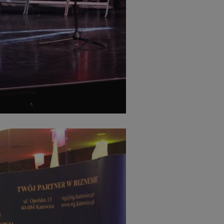
entyfikator sesji.
entyfikator sesji.
entyfikator sesji.
rzez usługę Cookie-
preferencji
 na pliki cookie.
ookie Cookie-
niania ludzi i
trony internetowej,
e ważnych raportów
ryny internetowej.
nformacje o zgodzie
ncjach dotyczących
ia z witryny.
olityki prywatności
ich przestrzeganie
temu użytkownik nie
woich preferencji,
 z regulacjami
erów obsługuje
ekście
lu optymalizacji