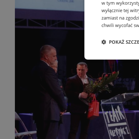
w tym wykorzysty
wyłącznie tej wi
zamiast na zgodz
chwili wycofać s
POKAŻ SZCZ
Niezbędne
Ni
Niezbędne pliki cook
zarządzanie kontem. 
Nazwa