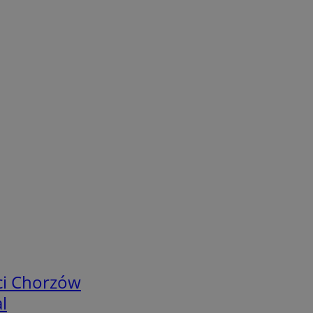
ci Chorzów
l