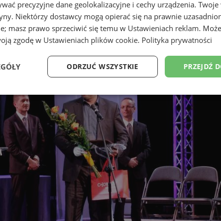
wać precyzyjne dane geolokalizacyjne i cechy urządzenia. Twoje
tryny. Niektórzy dostawcy mogą opierać się na prawnie uzasadnio
ie; masz prawo sprzeciwić się temu w
Ustawieniach reklam
. Może
woją zgodę w
Ustawieniach plików cookie
.
Polityka prywatności
EGÓŁY
ODRZUĆ WSZYSTKIE
PRZEJDŹ 
Wydajność
Targetowanie
Funkcjonalność
Ni
ezbędne
Wydajność
Targetowanie
Funkcjonalność
Niesklasyfikow
ie umożliwiają korzystanie z podstawowych funkcji strony internetowej, takich jak log
Bez niezbędnych plików cookie nie można prawidłowo korzystać ze strony internetowe
Okres
Provider
/
Domena
Opis
przechowywania