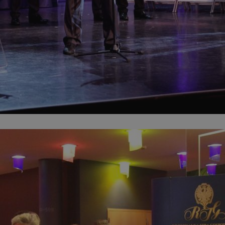
mojchorzow.pl
1 rok
Ten plik cookie przechowuje id
mojchorzow.pl
1 rok
Ten plik cookie przechowuje id
mojchorzow.pl
1 rok
Ten plik cookie przechowuje id
nt
4 tygodnie 2 dni
Ten plik cookie jest używany p
CookieScript
Script.com do zapamiętywania 
mojchorzow.pl
dotyczących zgody użytkownika
Jest to konieczne, aby baner c
Script.com działał poprawnie.
29 minut 53
Ten plik cookie służy do rozróż
Cloudflare Inc.
sekundy
botów. Jest to korzystne dla s
.temu.com
ponieważ umożliwia tworzeni
na temat korzystania z jej wit
METADATA
5 miesięcy 4
Ten plik cookie przechowuje i
YouTube
tygodnie
użytkownika oraz jego prefere
.youtube.com
prywatności podczas korzystan
Rejestruje wybory dotyczące p
Google Privacy Policy
i ustawień zgody, zapewniając 
w kolejnych wizytach. Dzięki 
musi ponownie konfigurować s
co zwiększa wygodę i zgodność
ochrony danych.
Sesja
Rejestruje, który klaster serw
NGINX Inc.
gościa. Jest to używane w kont
bh.contextweb.com
równoważenia obciążenia w ce
doświadczenia użytkownika.