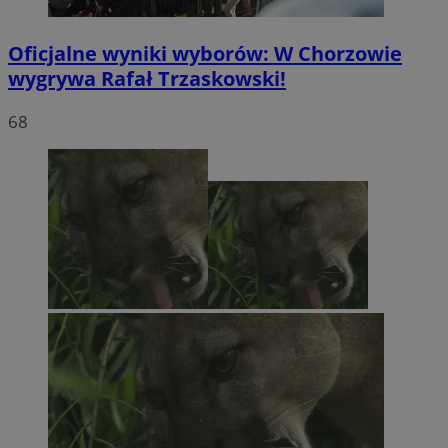
Oficjalne wyniki wyborów: W Chorzowie
wygrywa Rafał Trzaskowski!
68