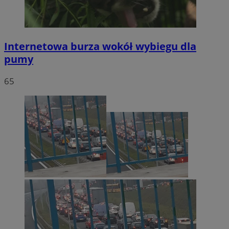
Internetowa burza wokół wybiegu dla
pumy
65