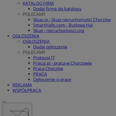
KATALOG FIRM
Dodaj firmę do katalogu
POLECAMY
Skup.io - Skup nieruchomości Chorzów
SmartHalls.com - Budowa Hal
Skup - nieruchomosci.org
OGŁOSZENIA
OGŁOSZENIA
Dodaj ogłoszenie
POLECAMY
Protocol IT
Pracuj.pl - praca w Chorzowie
Praca Chorzów
PRACA
Ogłoszenie o pracę
REKLAMA
WSPÓŁPRACA