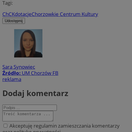
Tagi:
ChCK
dotacje
Chorzowkie Centrum Kultury
Udostępnij
Sara Synowiec
Źródło:
UM Chorzów FB
reklama
Dodaj komentarz
Akceptuję regulamin zamieszczania komentarzy
oraz politykę prywatności.