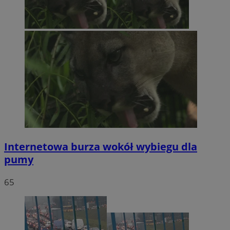
Internetowa burza wokół wybiegu dla
pumy
65