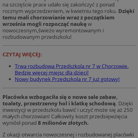
na szczęście prace udało się zakończyć z ponad
rocznym wyprzedzeniem, w kwietniu tego roku.
Dzięki
temu mali chorzowianie wraz z początkiem
września mogli rozpocząć naukę
w
nowoczesnym,świeżo wyremontowanym i
rozbudowanym przedszkolu!
CZYTAJ WIĘCEJ:
Trwa rozbudowa Przedszkola nr 7 w Chorzowie.
Będzie więcej miejsc dla dzieci!
Nowy budynek Przedszkola nr 7 już gotowy!
Placówka wzbogaciła się o nowe sale zabaw,
toalety, przestrzenny hol i klatkę schodową
. Dzięki
inwestycji w przedszkolu bawić i uczyć może się aż 250
małych chorzowian! Całkowity koszt przedsięwzięcia
wyniósł ponad
8 milionów złotych.
Z okazji otwarcia nowoczesnej i rozbudowanej placówki