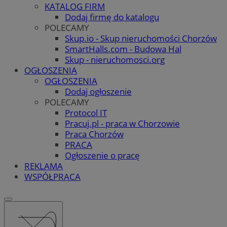
KATALOG FIRM
Dodaj firmę do katalogu
POLECAMY
Skup.io - Skup nieruchomości Chorzów
SmartHalls.com - Budowa Hal
Skup - nieruchomosci.org
OGŁOSZENIA
OGŁOSZENIA
Dodaj ogłoszenie
POLECAMY
Protocol IT
Pracuj.pl - praca w Chorzowie
Praca Chorzów
PRACA
Ogłoszenie o pracę
REKLAMA
WSPÓŁPRACA