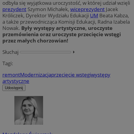
odbyła się wyjątkowa uroczystość, w której udział wzięli
prezydent
Szymon Michałek,
wiceprezydent
Jacek
Króliczek, Dyrektor Wydziału Edukacji
UM
Beata Kabza,
a także przewodnicząca Komisji Edukacji, Radna Izabela
Nowak.
Były występy artystyczne, uroczyste
przemówienia oraz uroczyste przecięcie wstęgi
przez małych chorzowian!
Słuchaj
⏵︎
Tagi:
remont
Modernizacja
przecięcie wstęgi
występy
artystyczne
Udostępnij