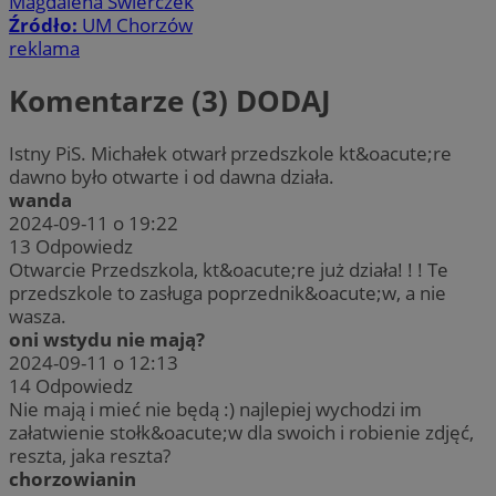
Magdalena Świerczek
Źródło:
UM Chorzów
reklama
Komentarze (3)
DODAJ
Istny PiS. Michałek otwarł przedszkole kt&oacute;re
dawno było otwarte i od dawna działa.
wanda
2024-09-11 o 19:22
13
Odpowiedz
Otwarcie Przedszkola, kt&oacute;re już działa! ! ! Te
przedszkole to zasługa poprzednik&oacute;w, a nie
wasza.
oni wstydu nie mają?
2024-09-11 o 12:13
14
Odpowiedz
Nie mają i mieć nie będą :) najlepiej wychodzi im
załatwienie stołk&oacute;w dla swoich i robienie zdjęć,
reszta, jaka reszta?
chorzowianin