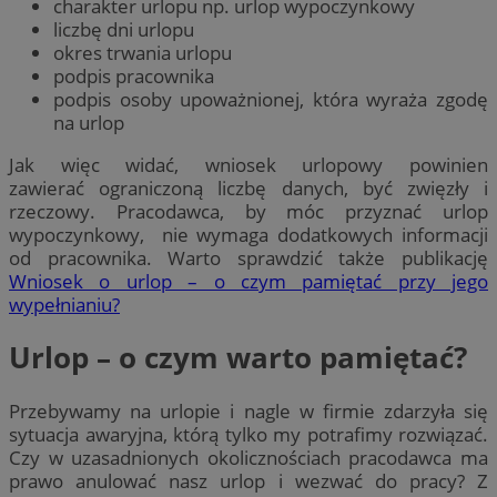
charakter urlopu np. urlop wypoczynkowy
liczbę dni urlopu
okres trwania urlopu
podpis pracownika
podpis osoby upoważnionej, która wyraża zgodę
na urlop
Jak więc widać, wniosek urlopowy powinien
zawierać ograniczoną liczbę danych, być zwięzły i
rzeczowy. Pracodawca, by móc przyznać urlop
wypoczynkowy, nie wymaga dodatkowych informacji
od pracownika. Warto sprawdzić także publikację
Wniosek o urlop – o czym pamiętać przy jego
wypełnianiu?
Urlop – o czym warto pamiętać?
Przebywamy na urlopie i nagle w firmie zdarzyła się
sytuacja awaryjna, którą tylko my potrafimy rozwiązać.
Czy w uzasadnionych okolicznościach pracodawca ma
prawo anulować nasz urlop i wezwać do pracy? Z