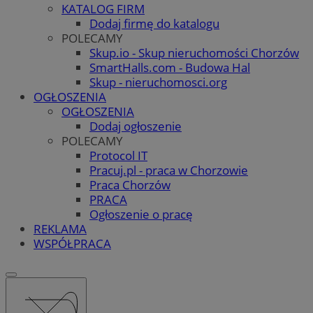
KATALOG FIRM
Dodaj firmę do katalogu
POLECAMY
Skup.io - Skup nieruchomości Chorzów
SmartHalls.com - Budowa Hal
Skup - nieruchomosci.org
OGŁOSZENIA
OGŁOSZENIA
Dodaj ogłoszenie
POLECAMY
Protocol IT
Pracuj.pl - praca w Chorzowie
Praca Chorzów
PRACA
Ogłoszenie o pracę
REKLAMA
WSPÓŁPRACA