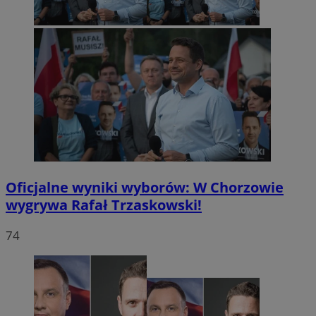
Oficjalne wyniki wyborów: W Chorzowie
wygrywa Rafał Trzaskowski!
74