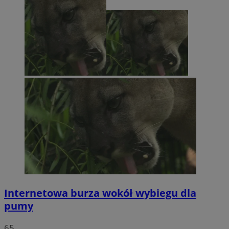
Internetowa burza wokół wybiegu dla
pumy
65