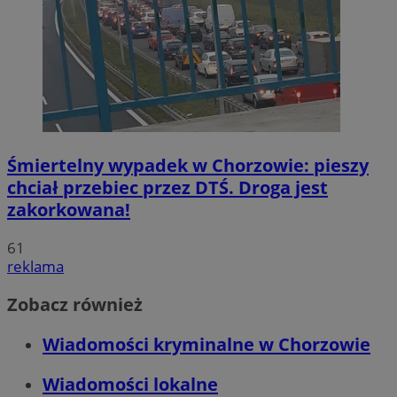
Śmiertelny wypadek w Chorzowie: pieszy
chciał przebiec przez DTŚ. Droga jest
zakorkowana!
61
reklama
Zobacz również
Wiadomości kryminalne w Chorzowie
Wiadomości lokalne