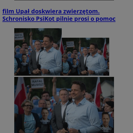
film
Upał doskwiera zwierzętom.
Schronisko PsiKot pilnie prosi o pomoc