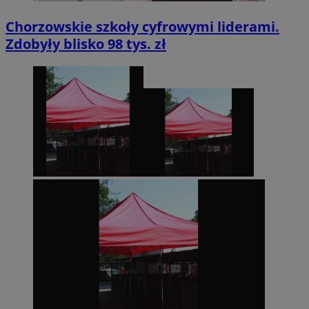
Chorzowskie szkoły cyfrowymi liderami.
Zdobyły blisko 98 tys. zł