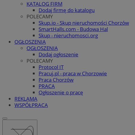
KATALOG FIRM
Dodaj firmę do katalogu
POLECAMY
Skup.io - Skup nieruchomości Chorzów
SmartHalls.com - Budowa Hal
Skup - nieruchomosci.org
OGŁOSZENIA
OGŁOSZENIA
Dodaj ogłoszenie
POLECAMY
Protocol IT
Pracuj.pl - praca w Chorzowie
Praca Chorzów
PRACA
Ogłoszenie o pracę
REKLAMA
WSPÓŁPRACA