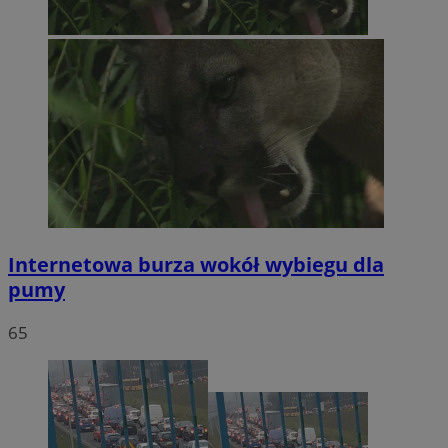
Internetowa burza wokół wybiegu dla
pumy
65