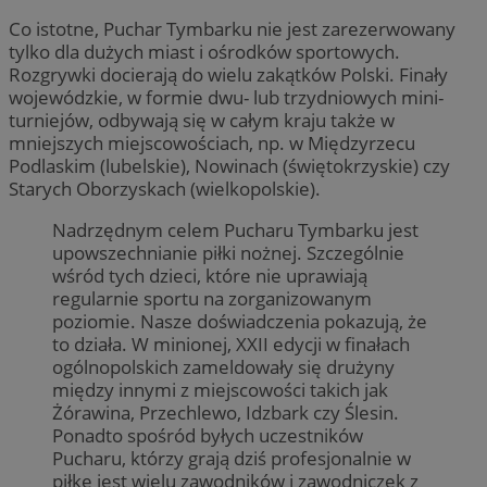
Co istotne, Puchar Tymbarku nie jest zarezerwowany
tylko dla dużych miast i ośrodków sportowych.
Rozgrywki docierają do wielu zakątków Polski. Finały
wojewódzkie, w formie dwu- lub trzydniowych mini-
turniejów, odbywają się w całym kraju także w
mniejszych miejscowościach, np. w Międzyrzecu
Podlaskim (lubelskie), Nowinach (świętokrzyskie) czy
Starych Oborzyskach (wielkopolskie).
Nadrzędnym celem Pucharu Tymbarku jest
upowszechnianie piłki nożnej. Szczególnie
wśród tych dzieci, które nie uprawiają
regularnie sportu na zorganizowanym
poziomie. Nasze doświadczenia pokazują, że
to działa. W minionej, XXII edycji w finałach
ogólnopolskich zameldowały się drużyny
między innymi z miejscowości takich jak
Żórawina, Przechlewo, Idzbark czy Ślesin.
Ponadto spośród byłych uczestników
Pucharu, którzy grają dziś profesjonalnie w
piłkę jest wielu zawodników i zawodniczek z