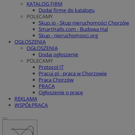
KATALOG FIRM
Dodaj firmę do katalogu
POLECAMY
Skup.io - Skup nieruchomości Chorzów
SmartHalls.com - Budowa Hal
Skup - nieruchomosci.org
OGŁOSZENIA
OGŁOSZENIA
Dodaj ogłoszenie
POLECAMY
Protocol IT
Pracuj.pl - praca w Chorzowie
Praca Chorzów
PRACA
Ogłoszenie o pracę
REKLAMA
WSPÓŁPRACA