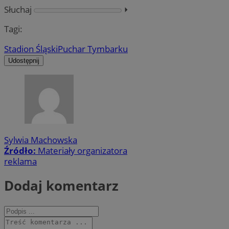
Słuchaj
⏵︎
Tagi:
Stadion Śląski
Puchar Tymbarku
Udostępnij
Sylwia Machowska
Źródło:
Materiały organizatora
reklama
Dodaj komentarz