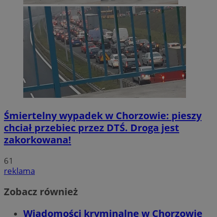
Śmiertelny wypadek w Chorzowie: pieszy
chciał przebiec przez DTŚ. Droga jest
zakorkowana!
61
reklama
Zobacz również
Wiadomości kryminalne w Chorzowie