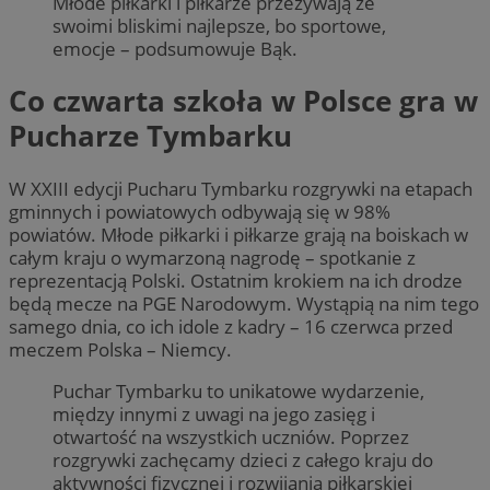
Młode piłkarki i piłkarze przeżywają ze
swoimi bliskimi najlepsze, bo sportowe,
emocje – podsumowuje Bąk.
Co czwarta szkoła w Polsce gra w
Pucharze Tymbarku
W XXIII edycji Pucharu Tymbarku rozgrywki na etapach
gminnych i powiatowych odbywają się w 98%
powiatów. Młode piłkarki i piłkarze grają na boiskach w
całym kraju o wymarzoną nagrodę – spotkanie z
reprezentacją Polski. Ostatnim krokiem na ich drodze
będą mecze na PGE Narodowym. Wystąpią na nim tego
samego dnia, co ich idole z kadry – 16 czerwca przed
meczem Polska – Niemcy.
Puchar Tymbarku to unikatowe wydarzenie,
między innymi z uwagi na jego zasięg i
otwartość na wszystkich uczniów. Poprzez
rozgrywki zachęcamy dzieci z całego kraju do
aktywności fizycznej i rozwijania piłkarskiej