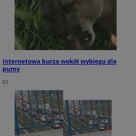
Internetowa burza wokół wybiegu dla
pumy
65