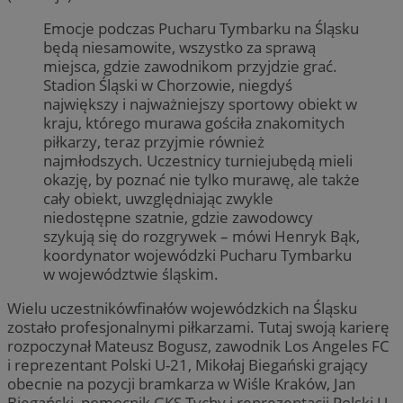
Emocje podczas Pucharu Tymbarku na Śląsku
będą niesamowite, wszystko za sprawą
miejsca, gdzie zawodnikom przyjdzie grać.
Stadion Śląski w Chorzowie, niegdyś
największy i najważniejszy sportowy obiekt w
kraju, którego murawa gościła znakomitych
piłkarzy, teraz przyjmie również
najmłodszych. Uczestnicy turniejubędą mieli
okazję, by poznać nie tylko murawę, ale także
cały obiekt, uwzględniając zwykle
niedostępne szatnie, gdzie zawodowcy
szykują się do rozgrywek – mówi Henryk Bąk,
koordynator wojewódzki Pucharu Tymbarku
w województwie śląskim.
Wielu uczestnikówfinałów wojewódzkich na Śląsku
zostało profesjonalnymi piłkarzami. Tutaj swoją karierę
rozpoczynał Mateusz Bogusz, zawodnik Los Angeles FC
i reprezentant Polski U-21, Mikołaj Biegański grający
obecnie na pozycji bramkarza w Wiśle Kraków, Jan
Biegański, pomocnik GKS Tychy i reprezentacji Polski U-