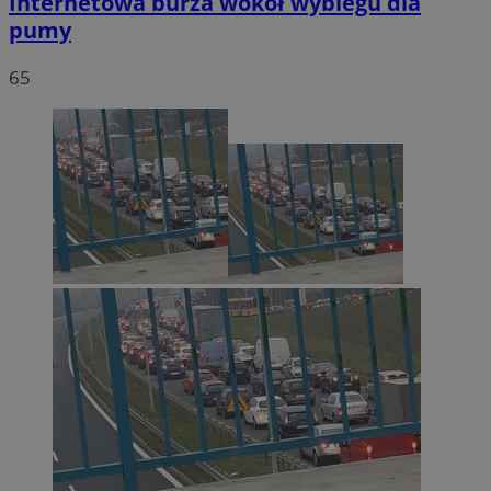
Internetowa burza wokół wybiegu dla
pumy
65