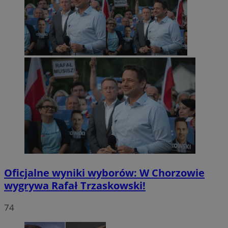
Oficjalne wyniki wyborów: W Chorzowie
wygrywa Rafał Trzaskowski!
74