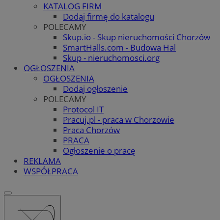
KATALOG FIRM
Dodaj firmę do katalogu
POLECAMY
Skup.io - Skup nieruchomości Chorzów
SmartHalls.com - Budowa Hal
Skup - nieruchomosci.org
OGŁOSZENIA
OGŁOSZENIA
Dodaj ogłoszenie
POLECAMY
Protocol IT
Pracuj.pl - praca w Chorzowie
Praca Chorzów
PRACA
Ogłoszenie o pracę
REKLAMA
WSPÓŁPRACA