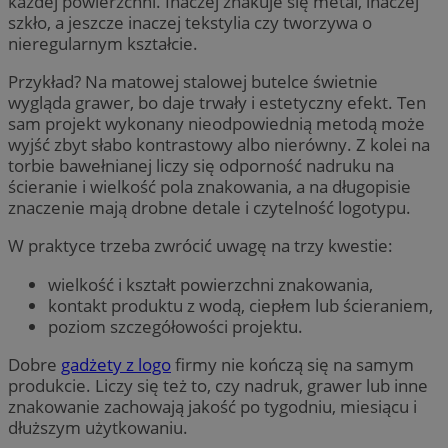
każdej powierzchni. Inaczej znakuje się metal, inaczej
szkło, a jeszcze inaczej tekstylia czy tworzywa o
nieregularnym kształcie.
Przykład? Na matowej stalowej butelce świetnie
wygląda grawer, bo daje trwały i estetyczny efekt. Ten
sam projekt wykonany nieodpowiednią metodą może
wyjść zbyt słabo kontrastowy albo nierówny. Z kolei na
torbie bawełnianej liczy się odporność nadruku na
ścieranie i wielkość pola znakowania, a na długopisie
znaczenie mają drobne detale i czytelność logotypu.
W praktyce trzeba zwrócić uwagę na trzy kwestie:
wielkość i kształt powierzchni znakowania,
kontakt produktu z wodą, ciepłem lub ścieraniem,
poziom szczegółowości projektu.
Dobre
gadżety z logo
firmy nie kończą się na samym
produkcie. Liczy się też to, czy nadruk, grawer lub inne
znakowanie zachowają jakość po tygodniu, miesiącu i
dłuższym użytkowaniu.