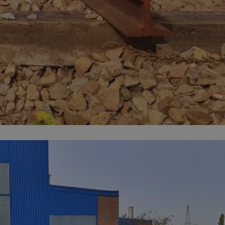
entyfikator sesji.
entyfikator sesji.
entyfikator sesji.
rzez usługę Cookie-
preferencji
 na pliki cookie.
ookie Cookie-
niania ludzi i
trony internetowej,
e ważnych raportów
ryny internetowej.
nformacje o zgodzie
ncjach dotyczących
ia z witryny.
olityki prywatności
ich przestrzeganie
temu użytkownik nie
woich preferencji,
 z regulacjami
erów obsługuje
ekście
lu optymalizacji