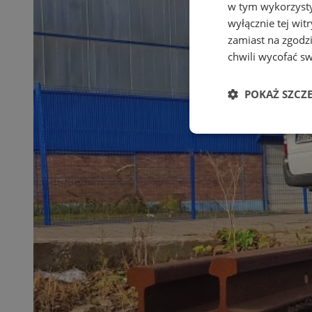
w tym wykorzysty
wyłącznie tej wi
zamiast na zgodz
chwili wycofać s
POKAŻ SZCZ
Niezbędne
Ni
Niezbędne pliki cook
zarządzanie kontem. 
Nazwa