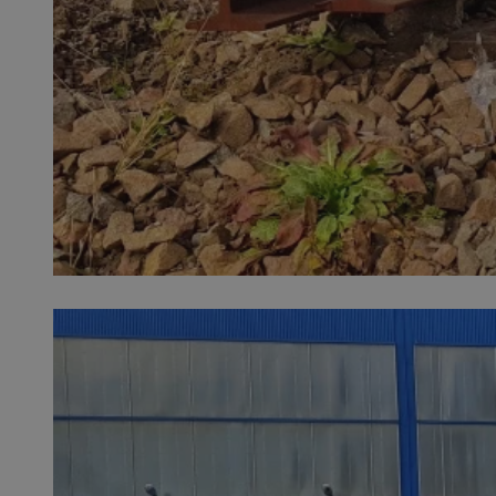
QeSessID
MvSessID
SessID
CookieScriptConse
__cf_bm
VISITOR_PRIVACY_
INGRESSCOOKIE