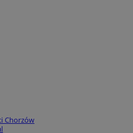
ci Chorzów
l