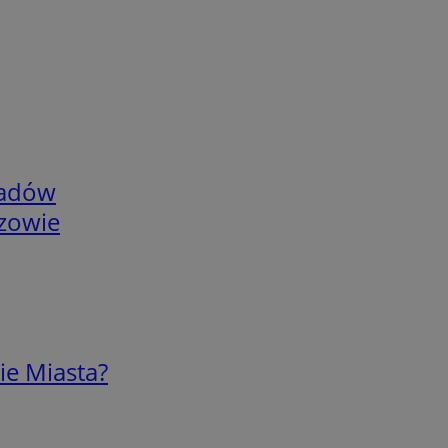
adów
rzowie
ie Miasta?