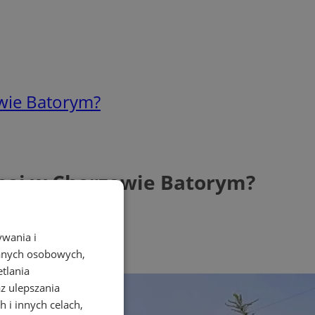
owie Batorym?
śnej w Chorzowie Batorym?
ywania i
danych osobowych,
etlania
az ulepszania
 i innych celach,