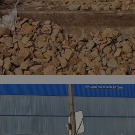
mojchorzow.pl
1 rok
Ten plik cookie przechowuje id
mojchorzow.pl
1 rok
Ten plik cookie przechowuje id
mojchorzow.pl
1 rok
Ten plik cookie przechowuje id
nt
4 tygodnie 2 dni
Ten plik cookie jest używany p
CookieScript
Script.com do zapamiętywania 
mojchorzow.pl
dotyczących zgody użytkownika
Jest to konieczne, aby baner c
Script.com działał poprawnie.
29 minut 53
Ten plik cookie służy do rozróż
Cloudflare Inc.
sekundy
botów. Jest to korzystne dla s
.temu.com
ponieważ umożliwia tworzeni
na temat korzystania z jej wit
METADATA
5 miesięcy 4
Ten plik cookie przechowuje i
YouTube
tygodnie
użytkownika oraz jego prefere
.youtube.com
prywatności podczas korzystan
Rejestruje wybory dotyczące p
Google Privacy Policy
i ustawień zgody, zapewniając 
w kolejnych wizytach. Dzięki 
musi ponownie konfigurować s
co zwiększa wygodę i zgodność
ochrony danych.
Sesja
Rejestruje, który klaster serw
NGINX Inc.
gościa. Jest to używane w kont
bh.contextweb.com
równoważenia obciążenia w ce
doświadczenia użytkownika.