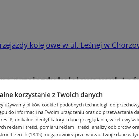
rzejazdy kolejowe w ul. Leśnej w Chorz
ne przejazdy kolejowe w ul. Le
lne korzystanie z Twoich danych
rzy używamy plików cookie i podobnych technologii do przechow
ępu do informacji na Twoim urządzeniu oraz do przetwarzania 
dres IP, unikalne identyfikatory i dane przeglądania, w celu wyświ
h reklam i treści, pomiaru reklam i treści, analizy odbiorców or
tron trzecich (1845)
mogą również przetwarzać Twoje dane w tych