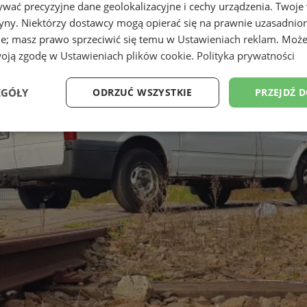
wać precyzyjne dane geolokalizacyjne i cechy urządzenia. Twoje
tryny. Niektórzy dostawcy mogą opierać się na prawnie uzasadnio
ie; masz prawo sprzeciwić się temu w
Ustawieniach reklam
. Może
woją zgodę w
Ustawieniach plików cookie
.
Polityka prywatności
EGÓŁY
ODRZUĆ WSZYSTKIE
PRZEJDŹ 
Wydajność
Targetowanie
Funkcjonalność
Ni
ezbędne
Wydajność
Targetowanie
Funkcjonalność
Niesklasyfikow
ie umożliwiają korzystanie z podstawowych funkcji strony internetowej, takich jak log
Bez niezbędnych plików cookie nie można prawidłowo korzystać ze strony internetowe
Okres
Provider
/
Domena
Opis
przechowywania