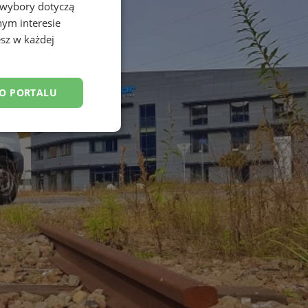
 wybory dotyczą
nym interesie
sz w każdej
DO PORTALU
esklasyfikowane
ane
owanie użytkownika i
j.