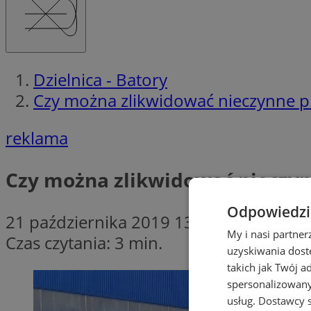
Dzielnica - Batory
Czy można zlikwidować nieczynne p
reklama
Czy można zlikwidować nieczyn
Odpowiedzia
21 października 2019 13:30
My i nasi partne
Czas czytania: 3 min.
uzyskiwania dost
takich jak Twój a
spersonalizowanyc
usług.
Dostawcy s