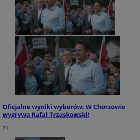
Oficjalne wyniki wyborów: W Chorzowie
wygrywa Rafał Trzaskowski!
74