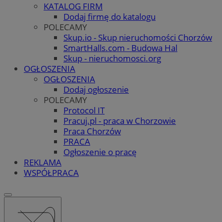
KATALOG FIRM
Dodaj firmę do katalogu
POLECAMY
Skup.io - Skup nieruchomości Chorzów
SmartHalls.com - Budowa Hal
Skup - nieruchomosci.org
OGŁOSZENIA
OGŁOSZENIA
Dodaj ogłoszenie
POLECAMY
Protocol IT
Pracuj.pl - praca w Chorzowie
Praca Chorzów
PRACA
Ogłoszenie o pracę
REKLAMA
WSPÓŁPRACA