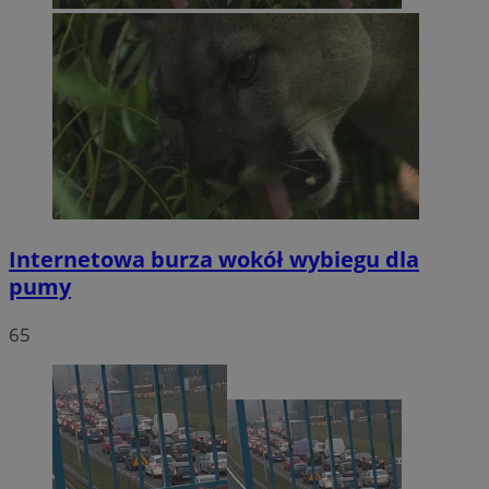
Internetowa burza wokół wybiegu dla
pumy
65