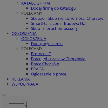
KATALOG FIRM
Dodaj firmę do katalogu
POLECAMY
Skup.io - Skup nieruchomości Chorzów
SmartHalls.com - Budowa Hal
Skup - nieruchomosci.org
OGŁOSZENIA
OGŁOSZENIA
Dodaj ogłoszenie
POLECAMY
Protocol IT
Pracuj.pl - praca w Chorzowie
Praca Chorzów
PRACA
Ogłoszenie o pracę
REKLAMA
WSPÓŁPRACA