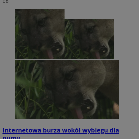
68
Internetowa burza wokół wybiegu dla
pumy