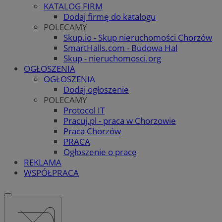
KATALOG FIRM
Dodaj firmę do katalogu
POLECAMY
Skup.io - Skup nieruchomości Chorzów
SmartHalls.com - Budowa Hal
Skup - nieruchomosci.org
OGŁOSZENIA
OGŁOSZENIA
Dodaj ogłoszenie
POLECAMY
Protocol IT
Pracuj.pl - praca w Chorzowie
Praca Chorzów
PRACA
Ogłoszenie o pracę
REKLAMA
WSPÓŁPRACA