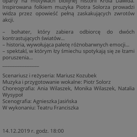
oparty na motywach biblijnej historii Króla Dawida.
Inspirowana folkiem muzyka Piotra Solorza prowadzi
widza przez opowieść pełną zaskakujących zwrotów
akcji.
– bohater, który zabiera odbiorcę do dwóch
kontrastujących światów…
– historia, wywołująca paletę różnobarwnych emocji…
– spektakl, w którym łzy śmiechu spotykają się ze łzami
poruszenia…
_______________
Scenariusz i reżyseria: Mariusz Kozubek
Muzyka i przygotowanie wokalne: Piotr Solorz
Choreografia: Ania Wilaszek, Monika Wilaszek, Natalia
Wysypoł
Scenografia: Agnieszka Jasińska
W wykonaniu: Teatru Franciszka
14.12.2019 r. godz. 18:00