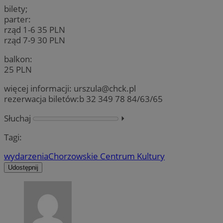
bilety;
parter:
rząd 1-6 35 PLN
rząd 7-9 30 PLN
balkon:
25 PLN
więcej informacji:
urszula@chck.pl
rezerwacja biletów:b 32 349 78 84/63/65
Słuchaj
⏵︎
Tagi:
wydarzenia
Chorzowskie Centrum Kultury
Udostępnij