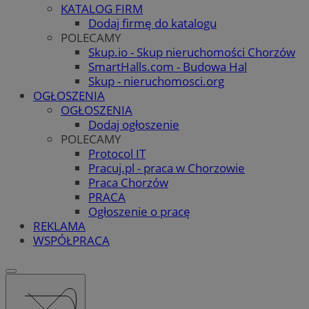
KATALOG FIRM
Dodaj firmę do katalogu
POLECAMY
Skup.io - Skup nieruchomości Chorzów
SmartHalls.com - Budowa Hal
Skup - nieruchomosci.org
OGŁOSZENIA
OGŁOSZENIA
Dodaj ogłoszenie
POLECAMY
Protocol IT
Pracuj.pl - praca w Chorzowie
Praca Chorzów
PRACA
Ogłoszenie o pracę
REKLAMA
WSPÓŁPRACA