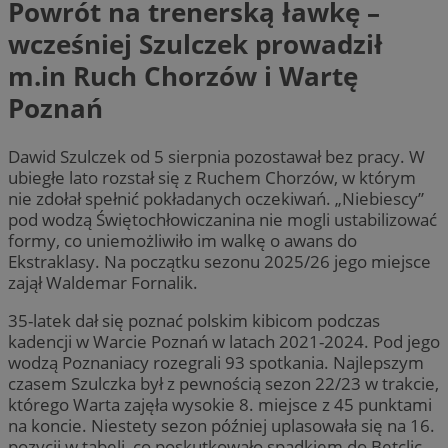
Powrót na trenerską ławkę –
wcześniej Szulczek prowadził
m.in Ruch Chorzów i Wartę
Poznań
Dawid Szulczek od 5 sierpnia pozostawał bez pracy. W
ubiegłe lato rozstał się z Ruchem Chorzów, w którym
nie zdołał spełnić pokładanych oczekiwań. „Niebiescy”
pod wodzą Świętochłowiczanina nie mogli ustabilizować
formy, co uniemożliwiło im walkę o awans do
Ekstraklasy. Na początku sezonu 2025/26 jego miejsce
zajął Waldemar Fornalik.
35-latek dał się poznać polskim kibicom podczas
kadencji w Warcie Poznań w latach 2021-2024. Pod jego
wodzą Poznaniacy rozegrali 93 spotkania. Najlepszym
czasem Szulczka był z pewnością sezon 22/23 w trakcie,
którego Warta zajęła wysokie 8. miejsce z 45 punktami
na koncie. Niestety sezon później uplasowała się na 16.
pozycji w tabeli, co poskutkowało spadkiem do Betclic.