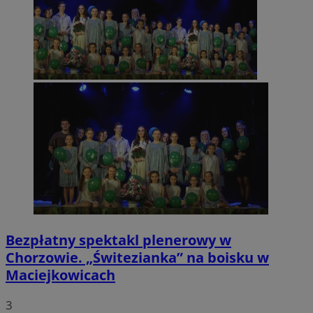
Bezpłatny spektakl plenerowy w
Chorzowie. „Świtezianka” na boisku w
Maciejkowicach
3