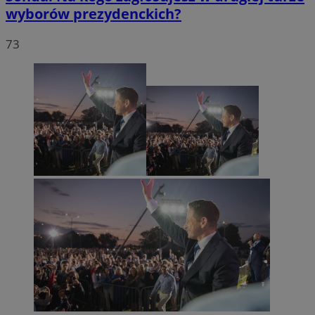
wyborów prezydenckich?
73