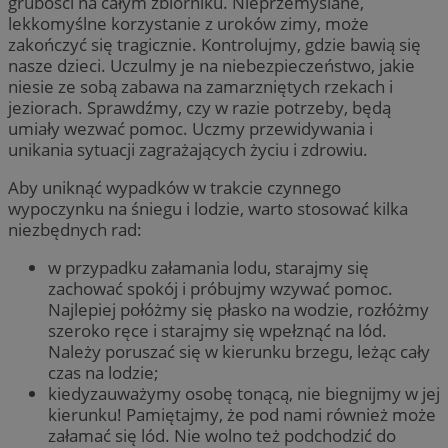
grubości na całym zbiorniku. Nieprzemyślane,
lekkomyślne korzystanie z uroków zimy, może
zakończyć się tragicznie. Kontrolujmy, gdzie bawią się
nasze dzieci. Uczulmy je na niebezpieczeństwo, jakie
niesie ze sobą zabawa na zamarzniętych rzekach i
jeziorach. Sprawdźmy, czy w razie potrzeby, będą
umiały wezwać pomoc. Uczmy przewidywania i
unikania sytuacji zagrażających życiu i zdrowiu.
Aby uniknąć wypadków w trakcie czynnego
wypoczynku na śniegu i lodzie, warto stosować kilka
niezbędnych rad:
w przypadku załamania lodu, starajmy się
zachować spokój i próbujmy wzywać pomoc.
Najlepiej połóżmy się płasko na wodzie, rozłóżmy
szeroko ręce i starajmy się wpełznąć na lód.
Należy poruszać się w kierunku brzegu, leżąc cały
czas na lodzie;
kiedyzauważymy osobę tonącą, nie biegnijmy w jej
kierunku! Pamiętajmy, że pod nami również może
załamać się lód. Nie wolno też podchodzić do