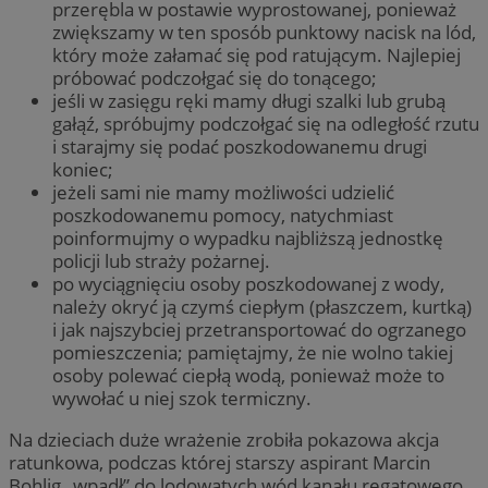
przerębla w postawie wyprostowanej, ponieważ
zwiększamy w ten sposób punktowy nacisk na lód,
który może załamać się pod ratującym. Najlepiej
próbować podczołgać się do tonącego;
jeśli w zasięgu ręki mamy długi szalki lub grubą
gałąź, spróbujmy podczołgać się na odległość rzutu
i starajmy się podać poszkodowanemu drugi
koniec;
jeżeli sami nie mamy możliwości udzielić
poszkodowanemu pomocy, natychmiast
poinformujmy o wypadku najbliższą jednostkę
policji lub straży pożarnej.
po wyciągnięciu osoby poszkodowanej z wody,
należy okryć ją czymś ciepłym (płaszczem, kurtką)
i jak najszybciej przetransportować do ogrzanego
pomieszczenia; pamiętajmy, że nie wolno takiej
osoby polewać ciepłą wodą, ponieważ może to
wywołać u niej szok termiczny.
Na dzieciach duże wrażenie zrobiła pokazowa akcja
ratunkowa, podczas której starszy aspirant Marcin
Bohlig „wpadł” do lodowatych wód kanału regatowego,