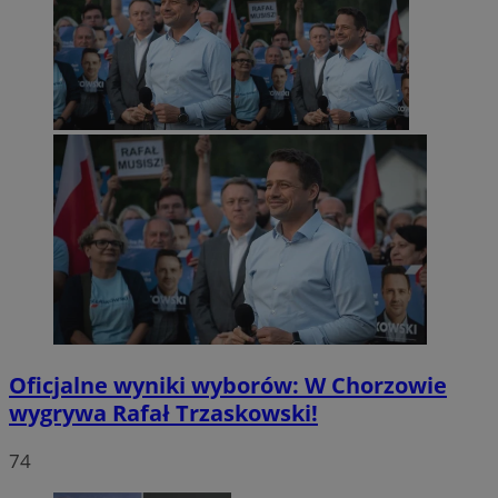
Oficjalne wyniki wyborów: W Chorzowie
wygrywa Rafał Trzaskowski!
74