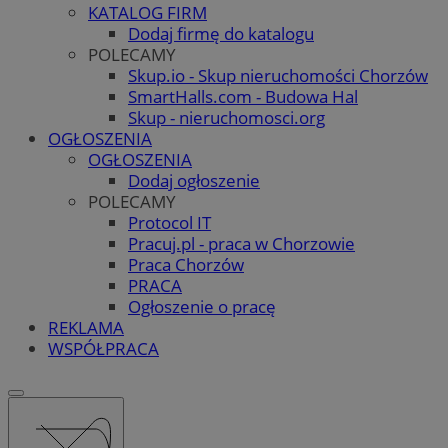
KATALOG FIRM
Dodaj firmę do katalogu
POLECAMY
Skup.io - Skup nieruchomości Chorzów
SmartHalls.com - Budowa Hal
Skup - nieruchomosci.org
OGŁOSZENIA
OGŁOSZENIA
Dodaj ogłoszenie
POLECAMY
Protocol IT
Pracuj.pl - praca w Chorzowie
Praca Chorzów
PRACA
Ogłoszenie o pracę
REKLAMA
WSPÓŁPRACA