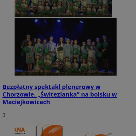
Bezpłatny spektakl plenerowy w
Chorzowie. „Świtezianka” na boisku w
Maciejkowicach
3