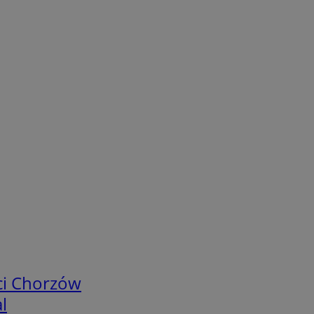
ci Chorzów
l