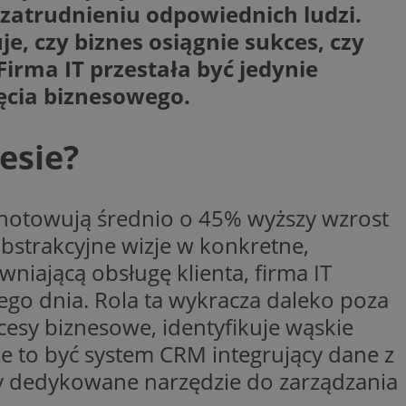
 zatrudnieniu odpowiednich ludzi.
y gościa na
e, czy biznes osiągnie sukces, czy
nych celów
irma IT przestała być jedynie
ęcia biznesowego.
wywania
Opis
esie?
aportowania na
etowej dla
iaru wysiłków
madzić dane, takie
wników z reklamami
nę internetową lub
dnotowują średnio o 45% wyższy wzrost
rakcji
bstrakcyjne wizje w konkretne,
ubleClick for
ernetowej w celu
wyświetlanie reklam
jonalności strony
niającą obsługę klienta, firma IT
ć.
rażaniem funkcji i
ego dnia. Rola ta wykracza daleko poza
aniem Microsoft
trolować, które
wywania informacji
wyświetlane
esy biznesowe, identyfikuje wąskie
ów stron w jedną
ń etapowych,
anego użytkownika
że to być system CRM integrujący dane z
aniem Microsoft
zy dedykowane narzędzie do zarządzania
wywania informacji
służący do
ów stron w jedną
towej za