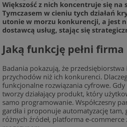
Większość z nich koncentruje się na 
li_gc
Tymczasem w cieniu tych działań kryj
utonie w morzu konkurencji, a jest n
dostawcą usług, stając się strateg
Nazwa
Nazwa
openstat_umr82x3
Nazwa
Jaką funkcję pełni firm
openstat_gid
VP
pb_rtb_ev_part
openstat_pbi939ar
openstat_khpu8s
Badania pokazują, że przedsiębiorstwa
openstat_iy2unm5p
_clck
przychodów niż ich konkurenci. Dlaczeg
__gads
incap_ses_1688_32
funkcjonalne rozwiązania cyfrowe. Gdy 
openstat_wj089dcr
__Secure-
tworzy działający produkt, który użytk
_clsk
ROLLOUT_TOKEN
visid_incap_322052
samo programowanie. Współczesny partn
gardła i proponuje automatyzację tam, 
_clsk
różnych źródeł, platforma e-commerce 
bcookie