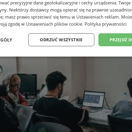
wać precyzyjne dane geolokalizacyjne i cechy urządzenia. Twoje
tryny. Niektórzy dostawcy mogą opierać się na prawnie uzasadnio
ie; masz prawo sprzeciwić się temu w
Ustawieniach reklam
. Może
woją zgodę w
Ustawieniach plików cookie
.
Polityka prywatności
EGÓŁY
ODRZUĆ WSZYSTKIE
PRZEJDŹ 
Wydajność
Targetowanie
Funkcjonalność
Ni
ezbędne
Wydajność
Targetowanie
Funkcjonalność
Niesklasyfikow
ie umożliwiają korzystanie z podstawowych funkcji strony internetowej, takich jak log
Bez niezbędnych plików cookie nie można prawidłowo korzystać ze strony internetowe
Okres
Provider
/
Domena
Opis
przechowywania