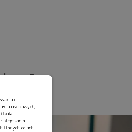
biznesu?
ywania i
danych osobowych,
etlania
az ulepszania
 i innych celach,