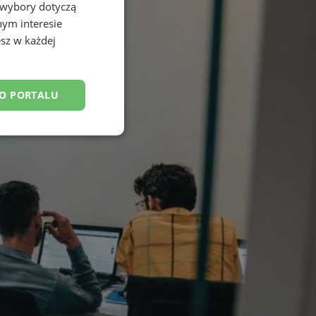
 wybory dotyczą
nym interesie
sz w każdej
DO PORTALU
esklasyfikowane
ane
owanie użytkownika i
j.