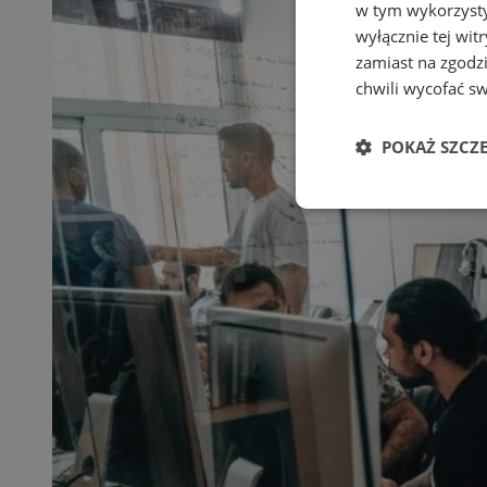
w tym wykorzysty
wyłącznie tej wi
zamiast na zgodz
chwili wycofać s
POKAŻ SZCZ
Niezbędne
Ni
Niezbędne pliki cook
zarządzanie kontem. 
Nazwa