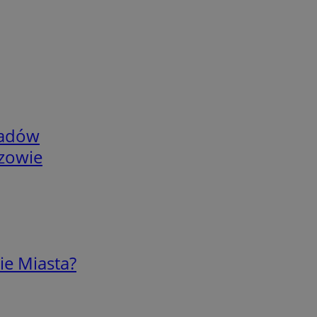
adów
rzowie
ie Miasta?