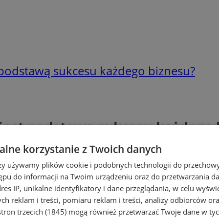
 podstawą sukcesu każdego biznesu?
 jest podstawą sukcesu każdego 
lne korzystanie z Twoich danych
rzy używamy plików cookie i podobnych technologii do przechow
ępu do informacji na Twoim urządzeniu oraz do przetwarzania 
dres IP, unikalne identyfikatory i dane przeglądania, w celu wyświ
h reklam i treści, pomiaru reklam i treści, analizy odbiorców or
tron trzecich (1845)
mogą również przetwarzać Twoje dane w tych