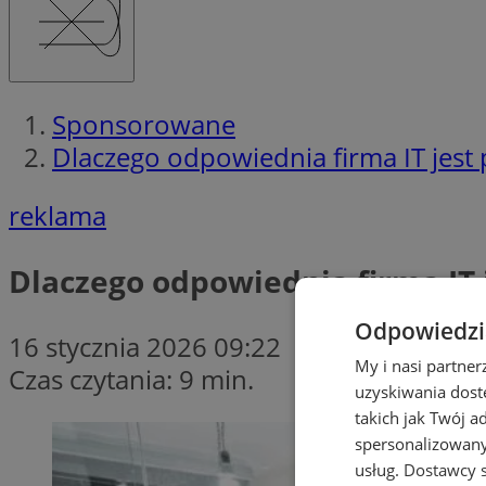
Sponsorowane
Dlaczego odpowiednia firma IT jest
reklama
Dlaczego odpowiednia firma IT
Odpowiedzia
16 stycznia 2026 09:22
My i nasi partne
Czas czytania: 9 min.
uzyskiwania dost
takich jak Twój a
spersonalizowanyc
usług.
Dostawcy s