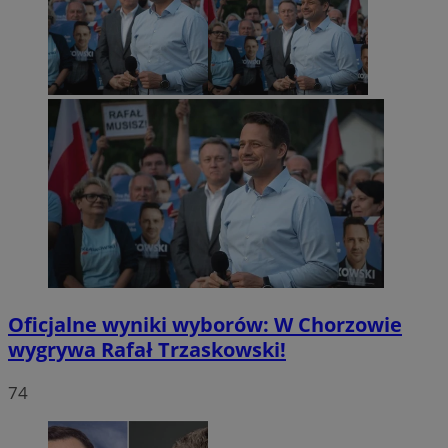
Oficjalne wyniki wyborów: W Chorzowie
wygrywa Rafał Trzaskowski!
74