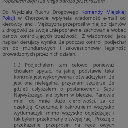
Popełniłem błąd i za niego bardzo przepraszam
”.
Do Wydziału Ruchu Drogowego
Komendy Miejskiej
Policji
w Chorzowie wpłynęła wiadomość e-mail od
kierowcy lancii. Mężczyzna przeprosił w niej policjantów
z drogówki za swoje „niepoprawne zachowanie wobec
panów kontrolujących trzeźwość”. Z wiadomości, jaką
napisał kierujący wynika, że podczas kontroli podjechał
on do mundurowych i zakwestionował legalność
prowadzonych przez nich działań.
(…) Podjechałem tam celowo, ponieważ
chciałem spytać, na jakiej podstawie taka
kontrola jest wykonywana i oświadczyłem, że
jest ona nielegalna, przyznam szczerze, że
gdzieś usłyszałem o postanowieniu Sądu
Najwyższego, ale byłem w błędzie. Panowie
mieli do mnie dużo cierpliwości, za co
dziękuję. Grzecznie, kilkakrotnie mi wszystko
wytłumaczyli, mimo wszystko odjeżdżając i
tak byłem przekonany o swojej racji. Proszę o
przekazanie przeprosin na ręce owych