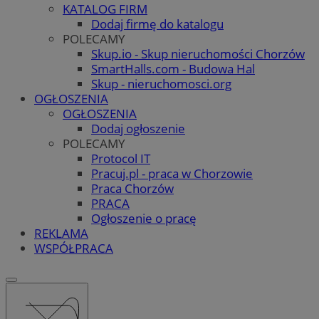
KATALOG FIRM
Dodaj firmę do katalogu
POLECAMY
Skup.io - Skup nieruchomości Chorzów
SmartHalls.com - Budowa Hal
Skup - nieruchomosci.org
OGŁOSZENIA
OGŁOSZENIA
Dodaj ogłoszenie
POLECAMY
Protocol IT
Pracuj.pl - praca w Chorzowie
Praca Chorzów
PRACA
Ogłoszenie o pracę
REKLAMA
WSPÓŁPRACA