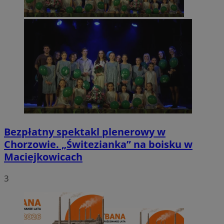
Bezpłatny spektakl plenerowy w
Chorzowie. „Świtezianka” na boisku w
Maciejkowicach
3