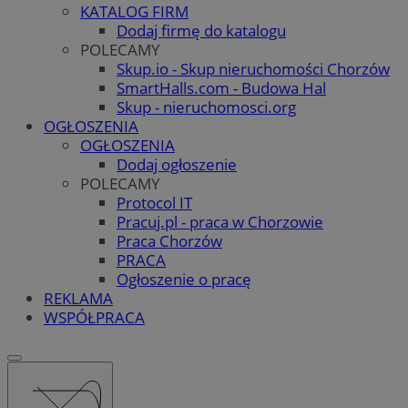
KATALOG FIRM
Dodaj firmę do katalogu
POLECAMY
Skup.io - Skup nieruchomości Chorzów
SmartHalls.com - Budowa Hal
Skup - nieruchomosci.org
OGŁOSZENIA
OGŁOSZENIA
Dodaj ogłoszenie
POLECAMY
Protocol IT
Pracuj.pl - praca w Chorzowie
Praca Chorzów
PRACA
Ogłoszenie o pracę
REKLAMA
WSPÓŁPRACA