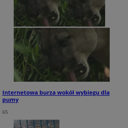
Internetowa burza wokół wybiegu dla
pumy
65