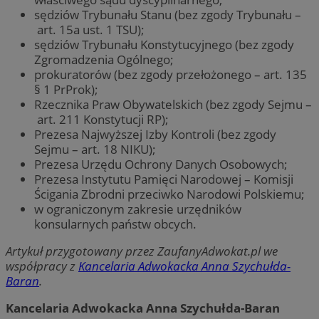
sędziów Trybunału Stanu (bez zgody Trybunału –
art. 15a ust. 1 TSU);
sędziów Trybunału Konstytucyjnego (bez zgody
Zgromadzenia Ogólnego;
prokuratorów (bez zgody przełożonego – art. 135
§ 1 PrProk);
Rzecznika Praw Obywatelskich (bez zgody Sejmu –
art. 211 Konstytucji RP);
Prezesa Najwyższej Izby Kontroli (bez zgody
Sejmu – art. 18 NIKU);
Prezesa Urzędu Ochrony Danych Osobowych;
Prezesa Instytutu Pamięci Narodowej – Komisji
Ścigania Zbrodni przeciwko Narodowi Polskiemu;
w ograniczonym zakresie urzędników
konsularnych państw obcych.
Artykuł przygotowany przez ZaufanyAdwokat.pl we
współpracy z
Kancelaria Adwokacka Anna Szychułda-
Baran
.
Kancelaria Adwokacka Anna Szychułda-Baran