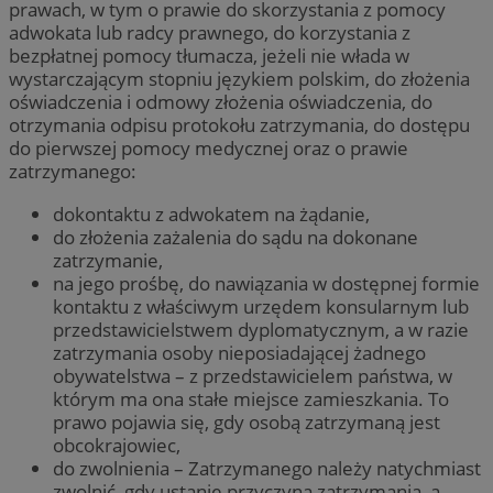
prawach, w tym o prawie do skorzystania z pomocy
adwokata lub radcy prawnego, do korzystania z
bezpłatnej pomocy tłumacza, jeżeli nie włada w
wystarczającym stopniu językiem polskim, do złożenia
oświadczenia i odmowy złożenia oświadczenia, do
otrzymania odpisu protokołu zatrzymania, do dostępu
do pierwszej pomocy medycznej oraz o prawie
zatrzymanego:
dokontaktu z adwokatem na żądanie,
do złożenia zażalenia do sądu na dokonane
zatrzymanie,
na jego prośbę, do nawiązania w dostępnej formie
kontaktu z właściwym urzędem konsularnym lub
przedstawicielstwem dyplomatycznym, a w razie
zatrzymania osoby nieposiadającej żadnego
obywatelstwa – z przedstawicielem państwa, w
którym ma ona stałe miejsce zamieszkania. To
prawo pojawia się, gdy osobą zatrzymaną jest
obcokrajowiec,
do zwolnienia – Zatrzymanego należy natychmiast
zwolnić, gdy ustanie przyczyna zatrzymania, a