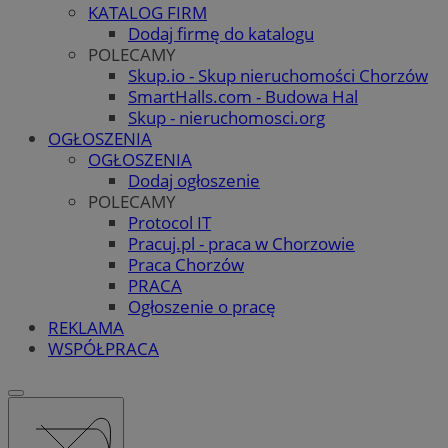
KATALOG FIRM
Dodaj firmę do katalogu
POLECAMY
Skup.io - Skup nieruchomości Chorzów
SmartHalls.com - Budowa Hal
Skup - nieruchomosci.org
OGŁOSZENIA
OGŁOSZENIA
Dodaj ogłoszenie
POLECAMY
Protocol IT
Pracuj.pl - praca w Chorzowie
Praca Chorzów
PRACA
Ogłoszenie o pracę
REKLAMA
WSPÓŁPRACA