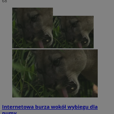
68
Internetowa burza wokół wybiegu dla
pumy