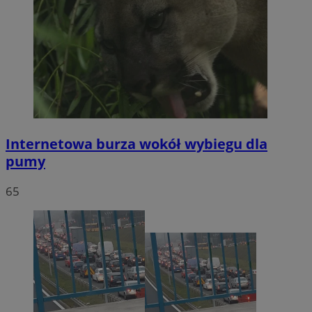
Internetowa burza wokół wybiegu dla
pumy
65