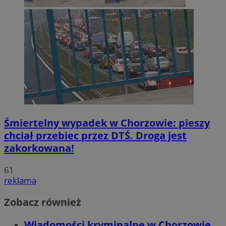
Śmiertelny wypadek w Chorzowie: pieszy
chciał przebiec przez DTŚ. Droga jest
zakorkowana!
61
reklama
Zobacz również
Wiadomości kryminalne w Chorzowie