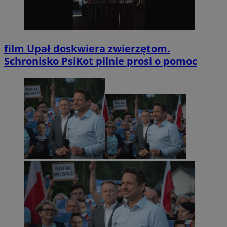
film
Upał doskwiera zwierzętom.
Schronisko PsiKot pilnie prosi o pomoc