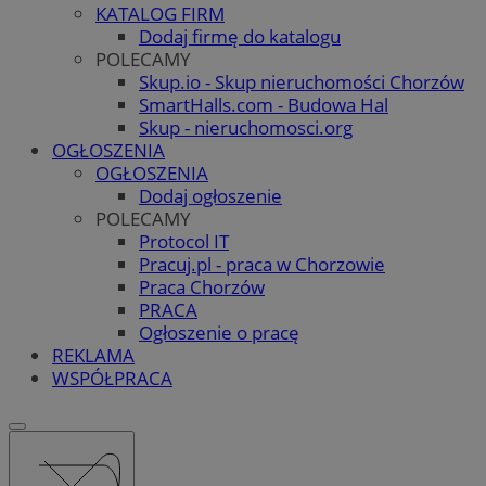
KATALOG FIRM
Dodaj firmę do katalogu
POLECAMY
Skup.io - Skup nieruchomości Chorzów
SmartHalls.com - Budowa Hal
Skup - nieruchomosci.org
OGŁOSZENIA
OGŁOSZENIA
Dodaj ogłoszenie
POLECAMY
Protocol IT
Pracuj.pl - praca w Chorzowie
Praca Chorzów
PRACA
Ogłoszenie o pracę
REKLAMA
WSPÓŁPRACA