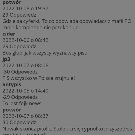
potwór
2022-10-06 o 19:37
29
Odpowiedz
Gdzie są cyferki. To co opowiada opowiadacz z mafii PO
mnie kompletnie nie przekonuje.
cider
2022-10-06 o 08:42
29
Odpowiedz
Boś głupi jak wszyscy wyznawcy pisu
jp3
2022-10-07 o 08:06
-30
Odpowiedz
PiS wszystko w Polsce zrujnuje!
antypis
2022-10-05 o 14:40
-29
Odpowiedz
To jest fejk news.
potwór
2022-10-07 o 08:37
30
Odpowiedz
Nowak skończ pitolic. Stołek ci się rypnoł to przyszedłeś
smutki tu wylewać.