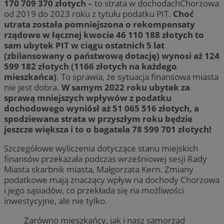
170 709 370 złotych
– to strata w dochodachChorzowa
od 2019 do 2023 roku z tytułu podatku PIT.
Choć
utrata została pomniejszona o rekompensaty
rządowe w łącznej kwocie 46 110 188 złotych to
sam ubytek PIT w ciągu ostatnich 5 lat
(zbilansowany o państwową dotację) wynosi aż 124
599 182 złotych (1166 złotych na każdego
mieszkańca)
. To sprawia, że sytuacja finansowa miasta
nie jest dobra.
W samym 2022 roku ubytek za
sprawą mniejszych wpływów z podatku
dochodowego wyniósł aż 51 065 516 złotych, a
spodziewana strata w przyszłym roku będzie
jeszcze większa i to o bagatela 78 599 701 złotych!
Szczegółowe wyliczenia dotyczące stanu miejskich
finansów przekazała podczas wrześniowej sesji Rady
Miasta skarbnik miasta, Małgorzata Kern. Zmiany
podatkowe mają znaczący wpływ na dochody Chorzowa
i jego sąsiadów, co przekłada się na możliwości
inwestycyjne, ale nie tylko.
Zarówno mieszkańcy, jak i nasz samorząd