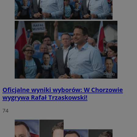
Oficjalne wyniki wyborów: W Chorzowie
wygrywa Rafał Trzaskowski!
74