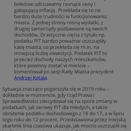
boleśnie odczuwamy rosnące ceny i
galopującą inflację. Przekłada się to na
bardzo duże trudności w funkcjonowaniu
miasta. Z jednej strony rosną wydatki, z
drugiej samorządy pozbawiane są swoich
dochodów. Drastyczne cięcia z tytułu np.
podatku PIT bardzo poważnie uszczupliły
kasę miasta, co przekłada się m.in. na
mniejszą liczbę inwestycji. Podatek PIT to
przecież dochody naszych mieszkańców,
które powinny zostać w mieście –
komentował po sesji Rady Miasta prezydent
Andrzej Kotala
.
Sytuacja znacząco pogorszyła się w 2019 roku –
dokładnie w momencie, gdy rząd Prawa i
Sprawiedliwości zdecydował się na spore zmiany w
podatkach, jak zerowy PIT dla młodych, a także
obniżenie podatku dochodowego z 18 do 17, a w lipcu
tego roku do 12 procent. Przedstawiona przez miejską
skarbnik linia czasowa ukazuje, jak mocno uszczuplił się