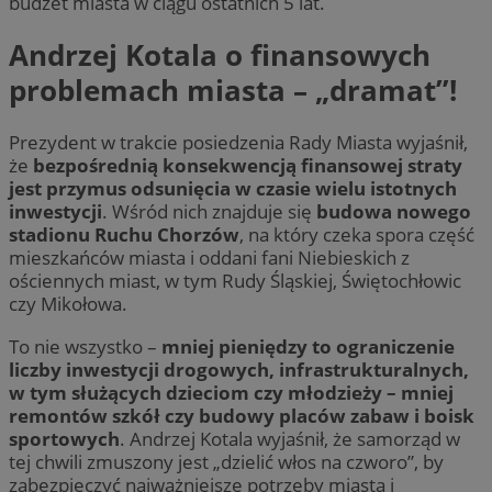
budżet miasta w ciągu ostatnich 5 lat.
Andrzej Kotala o finansowych
problemach miasta – „dramat”!
Prezydent w trakcie posiedzenia Rady Miasta wyjaśnił,
że
bezpośrednią konsekwencją finansowej straty
jest przymus odsunięcia w czasie wielu istotnych
inwestycji
. Wśród nich znajduje się
budowa nowego
stadionu Ruchu Chorzów
, na który czeka spora część
mieszkańców miasta i oddani fani Niebieskich z
ościennych miast, w tym Rudy Śląskiej, Świętochłowic
czy Mikołowa.
To nie wszystko –
mniej pieniędzy to ograniczenie
liczby inwestycji drogowych, infrastrukturalnych,
w tym służących dzieciom czy młodzieży – mniej
remontów szkół czy budowy placów zabaw i boisk
sportowych
. Andrzej Kotala wyjaśnił, że samorząd w
tej chwili zmuszony jest „dzielić włos na czworo”, by
zabezpieczyć najważniejsze potrzeby miasta i