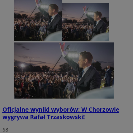
Oficjalne wyniki wyborów: W Chorzowie
wygrywa Rafał Trzaskowski!
68