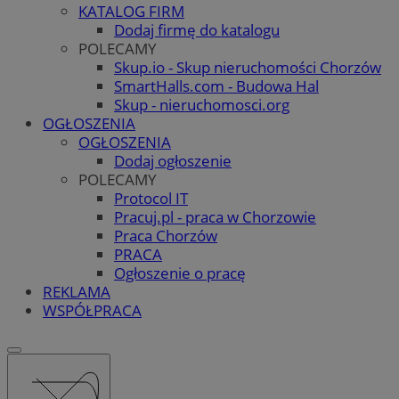
KATALOG FIRM
Dodaj firmę do katalogu
POLECAMY
Skup.io - Skup nieruchomości Chorzów
SmartHalls.com - Budowa Hal
Skup - nieruchomosci.org
OGŁOSZENIA
OGŁOSZENIA
Dodaj ogłoszenie
POLECAMY
Protocol IT
Pracuj.pl - praca w Chorzowie
Praca Chorzów
PRACA
Ogłoszenie o pracę
REKLAMA
WSPÓŁPRACA