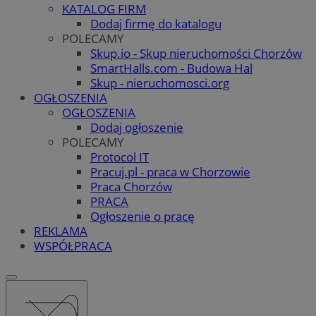
KATALOG FIRM
Dodaj firmę do katalogu
POLECAMY
Skup.io - Skup nieruchomości Chorzów
SmartHalls.com - Budowa Hal
Skup - nieruchomosci.org
OGŁOSZENIA
OGŁOSZENIA
Dodaj ogłoszenie
POLECAMY
Protocol IT
Pracuj.pl - praca w Chorzowie
Praca Chorzów
PRACA
Ogłoszenie o pracę
REKLAMA
WSPÓŁPRACA