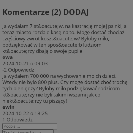
Komentarze (2)
DODAJ
Ja wydałam 7 st&oacute;w, na kastrację mojej psinki, a
teraz miasto rozdaje kasę na to. Mogę dostać chociaż
częściowy zwrot koszt&oacute;w? Byłoby miło,
podziękować w ten spos&oacute;b ludziom
kt&oacute;rzy dbają o swoje pupile
ewa
2024-10-21 o 09:03
-2
Odpowiedz
Ja wydałem 700 000 na wychowanie moich dzieci.
Wtedy nie było 800 plus. Czy mogę dostać choć trochę
tych pieniędzy? Byłoby miło podziękować rodzicom
kt&oacute;rzy nie byli takimi wszami jak co
niekt&oacute;rzy tu piszący!
ewin
2024-10-22 o 18:25
1
Odpowiedz