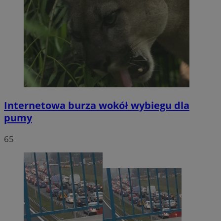
Internetowa burza wokół wybiegu dla
pumy
65