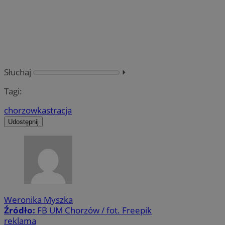
Słuchaj
⏵︎
Tagi:
chorzow
kastracja
Udostępnij
Weronika Myszka
Źródło:
FB UM Chorzów / fot. Freepik
reklama