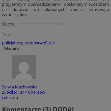
przyjemnym doświadczeniem i doskonałym sposobem
na dotarcie do ulubionych miejsc zimowego
wypoczynku.
Słuchaj
⏵︎
Tagi:
policja
bezpieczeństwo
Ferie
Udostępnij
Sylwia Machowska
Źródło:
KMP Chorzów
reklama
Komentarze (3)
DODAJ