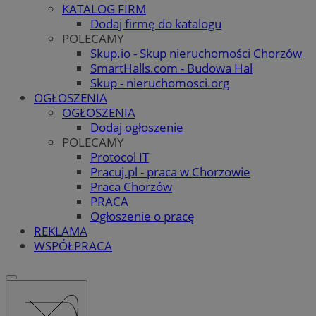
KATALOG FIRM
Dodaj firmę do katalogu
POLECAMY
Skup.io - Skup nieruchomości Chorzów
SmartHalls.com - Budowa Hal
Skup - nieruchomosci.org
OGŁOSZENIA
OGŁOSZENIA
Dodaj ogłoszenie
POLECAMY
Protocol IT
Pracuj.pl - praca w Chorzowie
Praca Chorzów
PRACA
Ogłoszenie o pracę
REKLAMA
WSPÓŁPRACA