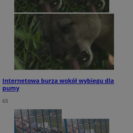
Internetowa burza wokół wybiegu dla
pumy
65