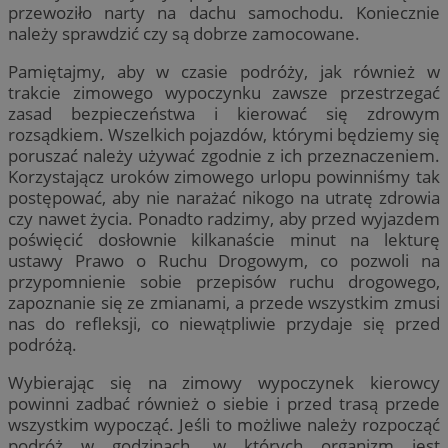
przewoziło narty na dachu samochodu. Koniecznie
należy sprawdzić czy są dobrze zamocowane.
Pamiętajmy, aby w czasie podróży, jak również w
trakcie zimowego wypoczynku zawsze przestrzegać
zasad bezpieczeństwa i kierować się zdrowym
rozsądkiem. Wszelkich pojazdów, którymi będziemy się
poruszać należy używać zgodnie z ich przeznaczeniem.
Korzystającz uroków zimowego urlopu powinniśmy tak
postępować, aby nie narażać nikogo na utratę zdrowia
czy nawet życia. Ponadto radzimy, aby przed wyjazdem
poświęcić dosłownie kilkanaście minut na lekturę
ustawy Prawo o Ruchu Drogowym, co pozwoli na
przypomnienie sobie przepisów ruchu drogowego,
zapoznanie się ze zmianami, a przede wszystkim zmusi
nas do refleksji, co niewątpliwie przydaje się przed
podróżą.
Wybierając się na zimowy wypoczynek kierowcy
powinni zadbać również o siebie i przed trasą przede
wszystkim wypocząć. Jeśli to możliwe należy rozpocząć
podróż w godzinach, w których organizm jest