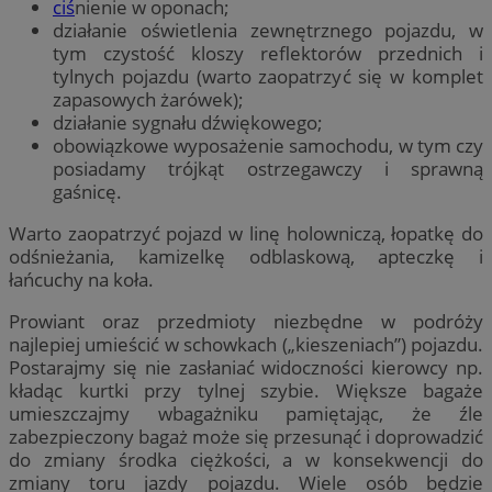
ciś
nienie w oponach;
działanie oświetlenia zewnętrznego pojazdu, w
tym czystość kloszy reflektorów przednich i
tylnych pojazdu (warto zaopatrzyć się w komplet
zapasowych żarówek);
działanie sygnału dźwiękowego;
obowiązkowe wyposażenie samochodu, w tym czy
posiadamy trójkąt ostrzegawczy i sprawną
gaśnicę.
Warto zaopatrzyć pojazd w linę holowniczą, łopatkę do
odśnieżania, kamizelkę odblaskową, apteczkę i
łańcuchy na koła.
Prowiant oraz przedmioty niezbędne w podróży
najlepiej umieścić w schowkach („kieszeniach”) pojazdu.
Postarajmy się nie zasłaniać widoczności kierowcy np.
kładąc kurtki przy tylnej szybie. Większe bagaże
umieszczajmy wbagażniku pamiętając, że źle
zabezpieczony bagaż może się przesunąć i doprowadzić
do zmiany środka ciężkości, a w konsekwencji do
zmiany toru jazdy pojazdu. Wiele osób będzie