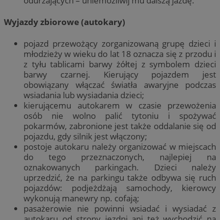
odurzających – uniemożliwij mu dalszą jazdę.
Wyjazdy zbiorowe (autokary)
pojazd przewożący zorganizowaną grupę dzieci i
młodzieży w wieku do lat 18 oznacza się z przodu i
z tyłu tablicami barwy żółtej z symbolem dzieci
barwy czarnej. Kierujący pojazdem jest
obowiązany włączać światła awaryjne podczas
wsiadania lub wysiadania dzieci;
kierującemu autokarem w czasie przewożenia
osób nie wolno palić tytoniu i spożywać
pokarmów, zabronione jest także oddalanie się od
pojazdu, gdy silnik jest włączony;
postoje autokaru należy organizować w miejscach
do tego przeznaczonych, najlepiej na
oznakowanych parkingach. Dzieci należy
uprzedzić, że na parkingu także odbywa się ruch
pojazdów: podjeżdżają samochody, kierowcy
wykonują manewry np. cofają;
pasażerowie nie powinni wsiadać i wysiadać z
autokaru od strony jezdni ani też wychodzić na