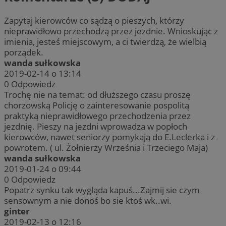
Zapytaj kierowców co sądzą o pieszych, którzy
nieprawidłowo przechodzą przez jezdnie. Wnioskując z
imienia, jesteś miejscowym, a ci twierdzą, że wielbią
porządek.
wanda sułkowska
2019-02-14 o 13:14
0
Odpowiedz
Trochę nie na temat: od dłuższego czasu proszę
chorzowską Policję o zainteresowanie pospolitą
praktyką nieprawidłowego przechodzenia przez
jezdnię. Pieszy na jezdni wprowadza w popłoch
kierowców, nawet seniorzy pomykają do E.Leclerka i z
powrotem. ( ul. Żołnierzy Września i Trzeciego Maja)
wanda sułkowska
2019-01-24 o 09:44
0
Odpowiedz
Popatrz synku tak wygląda kapuś...Zajmij sie czym
sensownym a nie donoś bo sie ktoś wk..wi.
ginter
2019-02-13 o 12:16