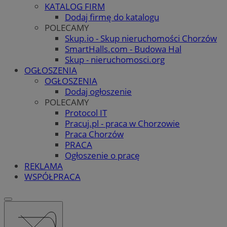
KATALOG FIRM
Dodaj firmę do katalogu
POLECAMY
Skup.io - Skup nieruchomości Chorzów
SmartHalls.com - Budowa Hal
Skup - nieruchomosci.org
OGŁOSZENIA
OGŁOSZENIA
Dodaj ogłoszenie
POLECAMY
Protocol IT
Pracuj.pl - praca w Chorzowie
Praca Chorzów
PRACA
Ogłoszenie o pracę
REKLAMA
WSPÓŁPRACA