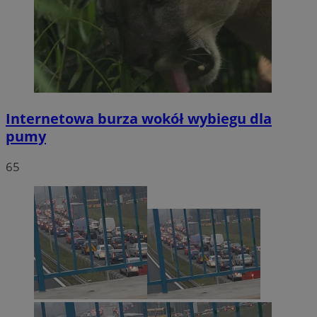
Internetowa burza wokół wybiegu dla
pumy
65