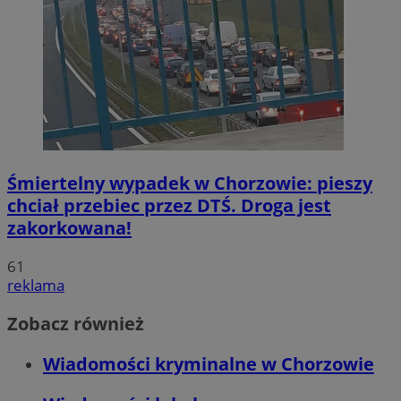
Śmiertelny wypadek w Chorzowie: pieszy
chciał przebiec przez DTŚ. Droga jest
zakorkowana!
61
reklama
Zobacz również
Wiadomości kryminalne w Chorzowie