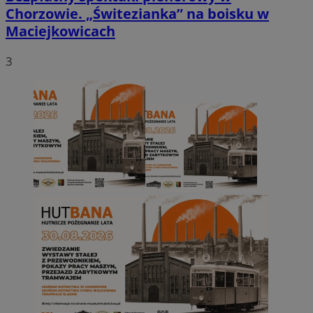
Chorzowie. „Świtezianka” na boisku w
Maciejkowicach
3