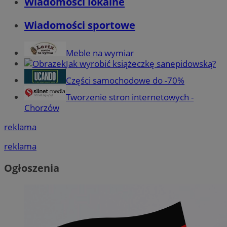
Wiadomości lokalne
Wiadomości sportowe
Meble na wymiar
Jak wyrobić książeczkę sanepidowską?
Części samochodowe do -70%
Tworzenie stron internetowych -
Chorzów
reklama
reklama
Ogłoszenia