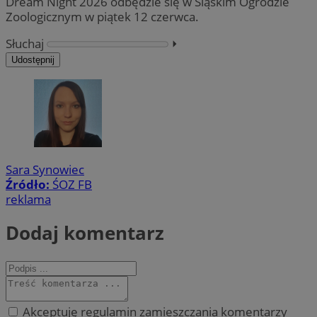
Dream Night 2026 odbędzie się w Śląskim Ogrodzie
Zoologicznym w piątek 12 czerwca.
Słuchaj
⏵︎
Udostępnij
Sara Synowiec
Źródło:
ŚOZ FB
reklama
Dodaj komentarz
Akceptuję regulamin zamieszczania komentarzy