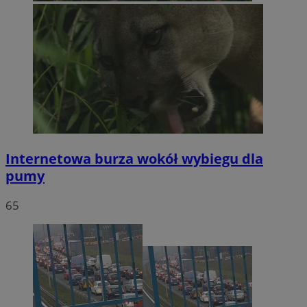
Internetowa burza wokół wybiegu dla
pumy
65