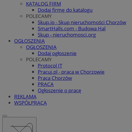
KATALOG FIRM
Dodaj firmę do katalogu
POLECAMY
Skup.io - Skup nieruchomości Chorzów
SmartHalls.com - Budowa Hal
Skup - nieruchomosci.org
OGŁOSZENIA
OGŁOSZENIA
Dodaj ogłoszenie
POLECAMY
Protocol IT
Pracuj.pl - praca w Chorzowie
Praca Chorzów
PRACA
Ogłoszenie o pracę
REKLAMA
WSPÓŁPRACA