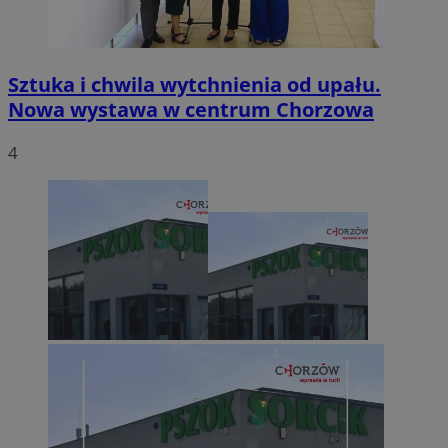
Sztuka i chwila wytchnienia od upału.
Nowa wystawa w centrum Chorzowa
4