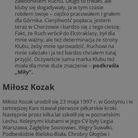
zawodnikiem Ruchu. Długo to trwało, ale
kluby się dogadywały, ja w tym czasie
robiłem swoje – ciężko pracowałem i grałem
dla Górnika. Cierpliwość popłaca, jestem
teraz w Chorzowie i bardzo się z tego cieszę.
Fakt, że Ruch wrócił do Ekstraklasy, był dla
mnie ważny, ale też determinacja ze strony
Klubu, żeby mnie sprowadzić. Ruchowi na
mnie zależało i ja też bardzo chciałem tutaj
przyjść. Oczywiście sama marka Klubu też
miała dla mnie duże znaczenie –
podkreśla
„Miły”.
Miłosz Kozak
Miłosz Kozak urodził się 23 maja 1997 r. w Gostyniu i w
tamtejszej Kani stawiał pierwsze piłkarskie kroki.
Następnie przez kilka lat szkolił się w poznańskim
Lechu. Kolejnymi klubami w jego CV były Legia
Warszawa, Zagłębie Sosnowiec, Wigry Suwałki,
Podbeskidzie Bielsko-Biała, Chrobry Głogów i