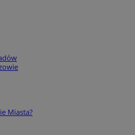
adów
rzowie
ie Miasta?