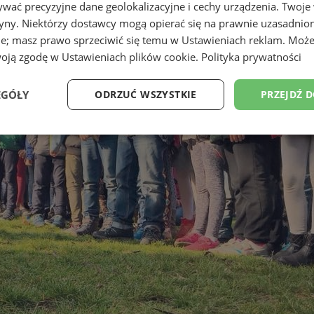
wać precyzyjne dane geolokalizacyjne i cechy urządzenia. Twoje
tryny. Niektórzy dostawcy mogą opierać się na prawnie uzasadnio
ie; masz prawo sprzeciwić się temu w
Ustawieniach reklam
. Może
woją zgodę w
Ustawieniach plików cookie
.
Polityka prywatności
EGÓŁY
ODRZUĆ WSZYSTKIE
PRZEJDŹ 
Wydajność
Targetowanie
Funkcjonalność
Ni
ezbędne
Wydajność
Targetowanie
Funkcjonalność
Niesklasyfikow
ie umożliwiają korzystanie z podstawowych funkcji strony internetowej, takich jak log
Bez niezbędnych plików cookie nie można prawidłowo korzystać ze strony internetowe
Okres
Provider
/
Domena
Opis
przechowywania