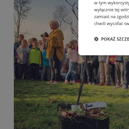
w tym wykorzysty
wyłącznie tej wi
zamiast na zgodz
chwili wycofać s
POKAŻ SZCZ
Niezbędne
Ni
Niezbędne pliki cook
zarządzanie kontem. 
Nazwa