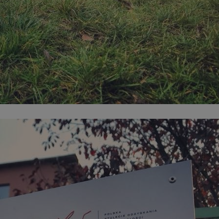
mojchorzow.pl
1 rok
Ten plik cookie przechowuje id
mojchorzow.pl
1 rok
Ten plik cookie przechowuje id
mojchorzow.pl
1 rok
Ten plik cookie przechowuje id
nt
4 tygodnie 2 dni
Ten plik cookie jest używany p
CookieScript
Script.com do zapamiętywania 
mojchorzow.pl
dotyczących zgody użytkownika
Jest to konieczne, aby baner c
Script.com działał poprawnie.
29 minut 53
Ten plik cookie służy do rozróż
Cloudflare Inc.
sekundy
botów. Jest to korzystne dla s
.temu.com
ponieważ umożliwia tworzeni
na temat korzystania z jej wit
METADATA
5 miesięcy 4
Ten plik cookie przechowuje i
YouTube
tygodnie
użytkownika oraz jego prefere
.youtube.com
prywatności podczas korzystan
Rejestruje wybory dotyczące p
Google Privacy Policy
i ustawień zgody, zapewniając 
w kolejnych wizytach. Dzięki 
musi ponownie konfigurować s
co zwiększa wygodę i zgodność
ochrony danych.
Sesja
Rejestruje, który klaster serw
NGINX Inc.
gościa. Jest to używane w kont
bh.contextweb.com
równoważenia obciążenia w ce
doświadczenia użytkownika.