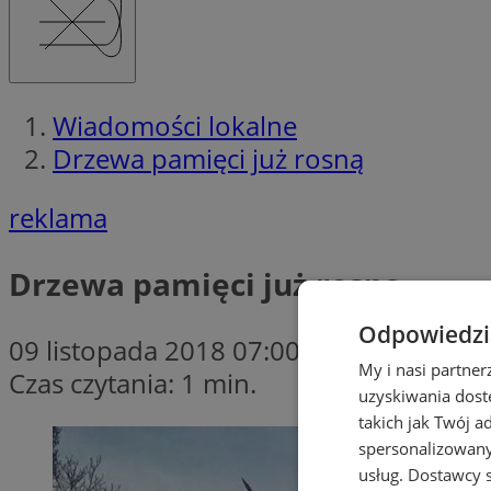
Wiadomości lokalne
Drzewa pamięci już rosną
reklama
Drzewa pamięci już rosną
Odpowiedzia
09 listopada 2018 07:00
My i nasi partne
Czas czytania: 1 min.
uzyskiwania dost
takich jak Twój a
spersonalizowanyc
usług.
Dostawcy s