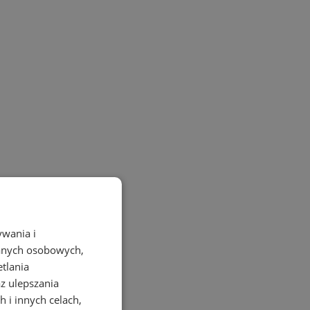
ywania i
danych osobowych,
etlania
az ulepszania
 i innych celach,