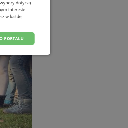
 wybory dotyczą
nym interesie
sz w każdej
DO PORTALU
esklasyfikowane
ane
owanie użytkownika i
j.