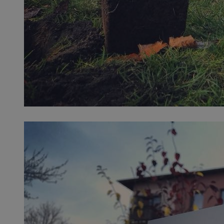
QeSessID
MvSessID
SessID
CookieScriptConse
__cf_bm
VISITOR_PRIVACY_
INGRESSCOOKIE