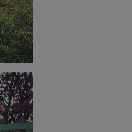
entyfikator sesji.
entyfikator sesji.
entyfikator sesji.
rzez usługę Cookie-
preferencji
 na pliki cookie.
ookie Cookie-
niania ludzi i
trony internetowej,
e ważnych raportów
ryny internetowej.
nformacje o zgodzie
ncjach dotyczących
ia z witryny.
olityki prywatności
ich przestrzeganie
temu użytkownik nie
woich preferencji,
 z regulacjami
erów obsługuje
ekście
lu optymalizacji