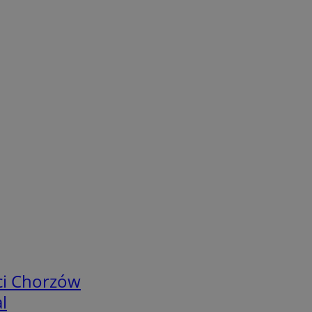
ci Chorzów
l