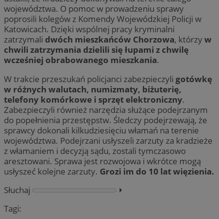
województwa. O pomoc w prowadzeniu sprawy
poprosili kolegów z Komendy Wojewódzkiej Policji w
Katowicach. Dzięki wspólnej pracy kryminalni
zatrzymali
dwóch mieszkańców Chorzowa
, którzy
w
chwili zatrzymania dzielili się łupami z chwilę
wcześniej obrabowanego mieszkania
.
W trakcie przeszukań policjanci zabezpieczyli
gotówkę
w różnych walutach, numizmaty, biżuterię,
telefony komórkowe i sprzęt elektroniczny
.
Zabezpieczyli również narzędzia służące podejrzanym
do popełnienia przestępstw. Śledczy podejrzewają, że
sprawcy dokonali kilkudziesięciu włamań na terenie
województwa. Podejrzani usłyszeli zarzuty za kradzieże
z włamaniem i decyzją sądu, zostali tymczasowo
aresztowani. Sprawa jest rozwojowa i wkrótce mogą
usłyszeć kolejne zarzuty.
Grozi im do 10 lat więzienia.
Słuchaj
⏵︎
Tagi: