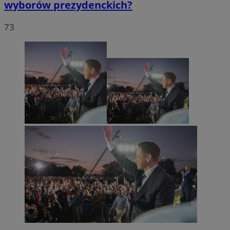
wyborów prezydenckich?
73