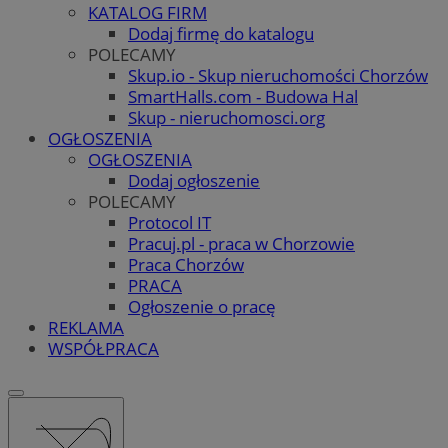
KATALOG FIRM
Dodaj firmę do katalogu
POLECAMY
Skup.io - Skup nieruchomości Chorzów
SmartHalls.com - Budowa Hal
Skup - nieruchomosci.org
OGŁOSZENIA
OGŁOSZENIA
Dodaj ogłoszenie
POLECAMY
Protocol IT
Pracuj.pl - praca w Chorzowie
Praca Chorzów
PRACA
Ogłoszenie o pracę
REKLAMA
WSPÓŁPRACA