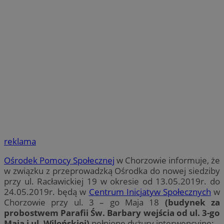
reklama
Ośrodek Pomocy Społecznej
w Chorzowie informuje, że
w związku z przeprowadzką Ośrodka do nowej siedziby
przy ul. Racławickiej 19 w okresie od 13.05.2019r. do
24.05.2019r. będą w
Centrum Inicjatyw Społecznych
w
Chorzowie przy ul. 3 – go Maja 18
(budynek za
probostwem Parafii Św. Barbary wejścia od ul. 3-go
Maja i ul. Wileńskiej)
pełnione dyżury interwencyjne: