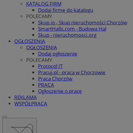
KATALOG FIRM
Dodaj firmę do katalogu
POLECAMY
Skup.io - Skup nieruchomości Chorzów
SmartHalls.com - Budowa Hal
Skup - nieruchomosci.org
OGŁOSZENIA
OGŁOSZENIA
Dodaj ogłoszenie
POLECAMY
Protocol IT
Pracuj.pl - praca w Chorzowie
Praca Chorzów
PRACA
Ogłoszenie o pracę
REKLAMA
WSPÓŁPRACA