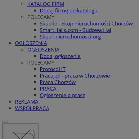
KATALOG FIRM
Dodaj firmę do katalogu
POLECAMY
Skup.io - Skup nieruchomości Chorzów
SmartHalls.com - Budowa Hal
Skup - nieruchomosci.org
OGŁOSZENIA
OGŁOSZENIA
Dodaj ogłoszenie
POLECAMY
Protocol IT
Pracuj.pl - praca w Chorzowie
Praca Chorzów
PRACA
Ogłoszenie o pracę
REKLAMA
WSPÓŁPRACA