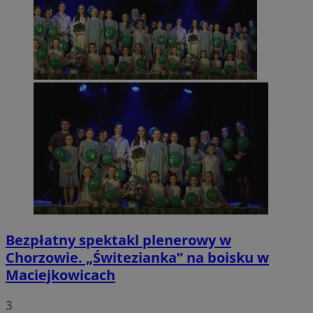
Bezpłatny spektakl plenerowy w
Chorzowie. „Świtezianka” na boisku w
Maciejkowicach
3