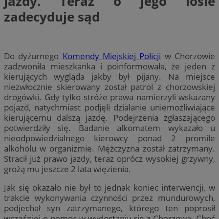
jazdy. Teraz o jego losie
zadecyduje sąd
Do dyżurnego
Komendy Miejskiej Policji
w Chorzowie
zadzwoniła mieszkanka i poinformowała, że jeden z
kierujących wygląda jakby był pijany. Na miejsce
niezwłocznie skierowany został patrol z chorzowskiej
drogówki. Gdy tylko stróże prawa namierzyli wskazany
pojazd, natychmiast podjęli działanie uniemożliwiające
kierującemu dalszą jazdę. Podejrzenia zgłaszającego
potwierdziły się. Badanie alkomatem wykazało u
nieodpowiedzialnego kierowcy ponad 2 promile
alkoholu w organizmie. Mężczyzna został zatrzymany.
Stracił już prawo jazdy, teraz oprócz wysokiej grzywny,
grożą mu jeszcze 2 lata więzienia.
Jak się okazało nie był to jednak koniec interwencji, w
trakcie wykonywania czynności przez mundurowych,
podjechał syn zatrzymanego, którego ten poprosił
wcześniej o pomoc w wydostaniu się z Chorzowa. Choć