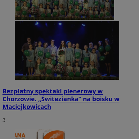
Bezpłatny spektakl plenerowy w
Chorzowie. „Świtezianka” na boisku w
Maciejkowicach
3