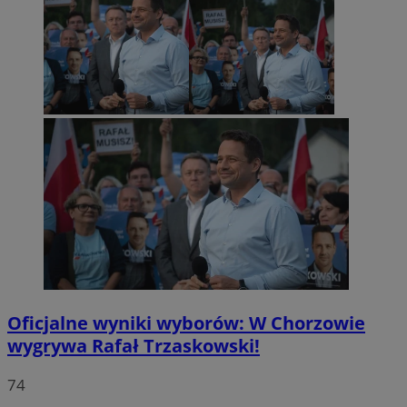
Oficjalne wyniki wyborów: W Chorzowie
wygrywa Rafał Trzaskowski!
74