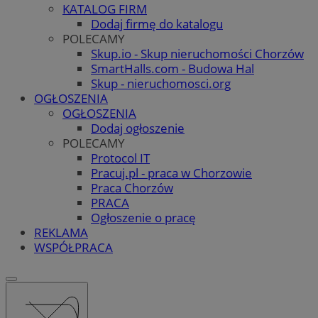
KATALOG FIRM
Dodaj firmę do katalogu
POLECAMY
Skup.io - Skup nieruchomości Chorzów
SmartHalls.com - Budowa Hal
Skup - nieruchomosci.org
OGŁOSZENIA
OGŁOSZENIA
Dodaj ogłoszenie
POLECAMY
Protocol IT
Pracuj.pl - praca w Chorzowie
Praca Chorzów
PRACA
Ogłoszenie o pracę
REKLAMA
WSPÓŁPRACA