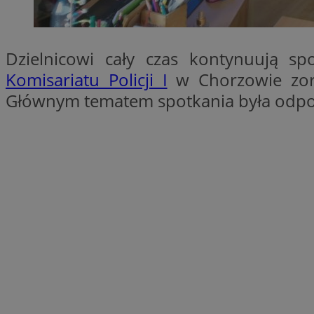
QeSessID
MvSessID
Dzielnicowi cały czas kontynuują sp
SessID
CookieScriptConse
Komisariatu Policji I
w Chorzowie zorg
Głównym tematem spotkania była odpow
__cf_bm
VISITOR_PRIVACY_
INGRESSCOOKIE