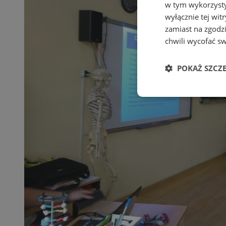
w tym wykorzysty
wyłącznie tej wi
zamiast na zgodz
chwili wycofać s
POKAŻ SZCZ
Niezbędne
Ni
Niezbędne pliki cook
zarządzanie kontem. 
Nazwa