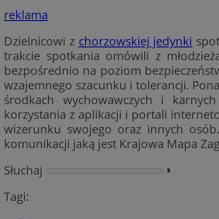
reklama
li_gc
Dzielnicowi z
chorzowskiej jedynki
spot
trakcie spotkania omówili z młodzież
Nazwa
bezpośrednio na poziom bezpieczeństwa
Nazwa
openstat_umr82x3
Nazwa
wzajemnego szacunku i tolerancji. Pona
openstat_gid
VP
pb_rtb_ev_part
środkach wychowawczych i karnych 
openstat_pbi939ar
korzystania z aplikacji i portali inte
openstat_khpu8s
wizerunku swojego oraz innych osób.
openstat_iy2unm5p
_clck
__gads
komunikacji jaką jest Krajowa Mapa Za
incap_ses_1688_32
openstat_wj089dcr
__Secure-
_clsk
ROLLOUT_TOKEN
Słuchaj
⏵︎
visid_incap_322052
Tagi:
_clsk
bcookie