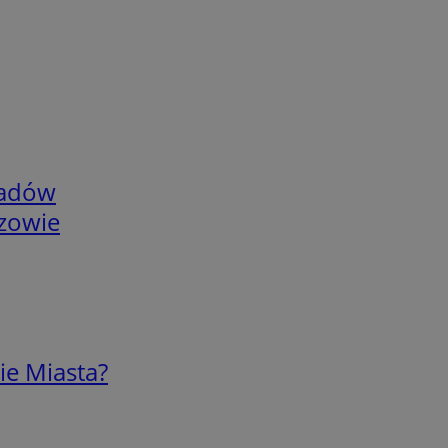
adów
rzowie
ie Miasta?