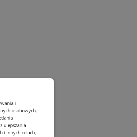
ywania i
danych osobowych,
etlania
az ulepszania
 i innych celach,