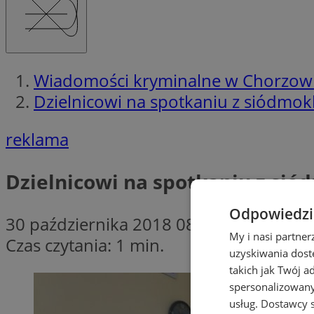
Wiadomości kryminalne w Chorzow
Dzielnicowi na spotkaniu z siódmok
reklama
Dzielnicowi na spotkaniu z sió
Odpowiedzia
30 października 2018 08:15
My i nasi partne
Czas czytania: 1 min.
uzyskiwania dost
takich jak Twój a
spersonalizowanyc
usług.
Dostawcy s