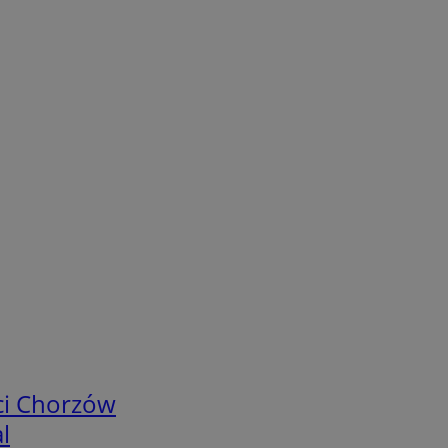
ci Chorzów
l