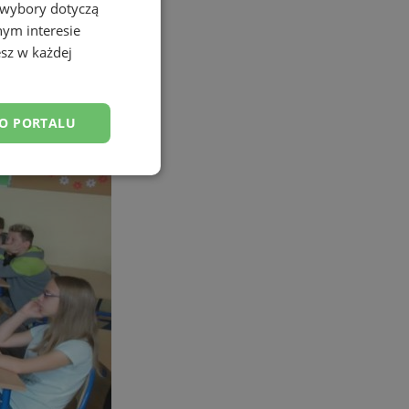
 wybory dotyczą
nym interesie
sz w każdej
DO PORTALU
esklasyfikowane
ane
owanie użytkownika i
j.