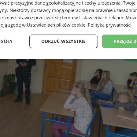
wać precyzyjne dane geolokalizacyjne i cechy urządzenia. Twoje
tryny. Niektórzy dostawcy mogą opierać się na prawnie uzasadnio
ie; masz prawo sprzeciwić się temu w
Ustawieniach reklam
. Może
woją zgodę w
Ustawieniach plików cookie
.
Polityka prywatności
EGÓŁY
ODRZUĆ WSZYSTKIE
PRZEJDŹ 
Wydajność
Targetowanie
Funkcjonalność
Ni
ezbędne
Wydajność
Targetowanie
Funkcjonalność
Niesklasyfikow
ie umożliwiają korzystanie z podstawowych funkcji strony internetowej, takich jak log
Bez niezbędnych plików cookie nie można prawidłowo korzystać ze strony internetowe
Okres
Provider
/
Domena
Opis
przechowywania