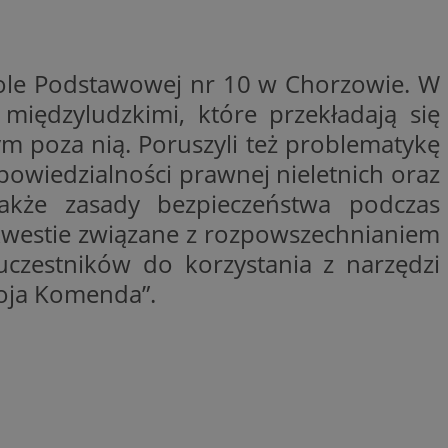
y gościa na
nych celów
kole Podstawowej nr 10 w Chorzowie. W
międzyludzkimi, które przekładają się
wywania
Opis
m poza nią. Poruszyli też problematykę
powiedzialności prawnej nieletnich oraz
aportowania na
etowej dla
iaru wysiłków
akże zasady bezpieczeństwa podczas
madzić dane, takie
wników z reklamami
nę internetową lub
a kwestie związane z rozpowszechnianiem
czestników do korzystania z narzędzi
rakcji
ubleClick for
ernetowej w celu
wyświetlanie reklam
Moja Komenda”.
jonalności strony
ć.
rażaniem funkcji i
aniem Microsoft
trolować, które
wywania informacji
wyświetlane
ów stron w jedną
ń etapowych,
anego użytkownika
aniem Microsoft
wywania informacji
służący do
ów stron w jedną
towej za