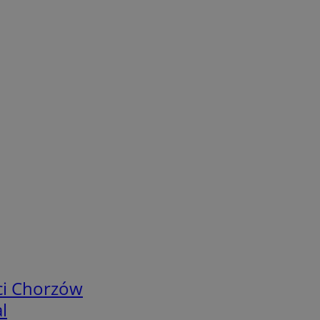
ci Chorzów
l