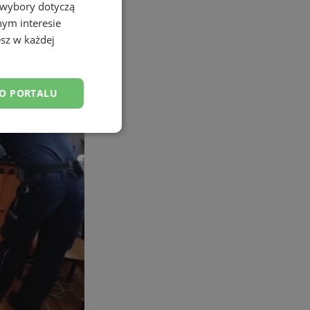
 wybory dotyczą
nym interesie
sz w każdej
DO PORTALU
esklasyfikowane
ane
owanie użytkownika i
j.