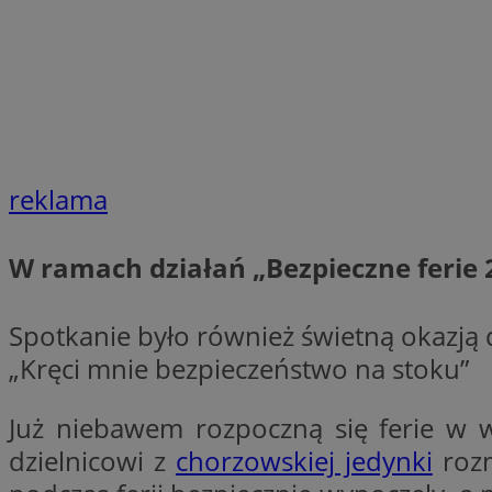
li_gc
Nazwa
Nazwa
openstat_umr82x3
Nazwa
openstat_gid
reklama
VP
pb_rtb_ev_part
openstat_pbi939ar
openstat_khpu8s
W ramach działań „Bezpieczne ferie 
openstat_iy2unm5p
_clck
__gads
incap_ses_1688_32
Spotkanie było również świetną okazją
openstat_wj089dcr
__Secure-
„Kręci mnie bezpieczeństwo na stoku”
_clsk
ROLLOUT_TOKEN
visid_incap_322052
Już niebawem rozpoczną się ferie w w
_clsk
dzielnicowi z
chorzowskiej jedynki
rozm
bcookie