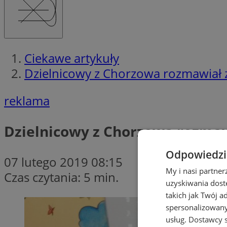
Ciekawe artykuły
Dzielnicowy z Chorzowa rozmawiał 
reklama
Dzielnicowy z Chorzowa rozmaw
Odpowiedzia
07 lutego 2019 08:15
My i nasi partne
Czas czytania: 5 min.
uzyskiwania dost
takich jak Twój a
spersonalizowanyc
usług.
Dostawcy s