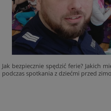
QeSessID
MvSessID
SessID
CookieScriptConse
__cf_bm
Jak bezpiecznie spędzić ferie? Jakich m
VISITOR_PRIVACY_
podczas spotkania z dziećmi przed zi
INGRESSCOOKIE