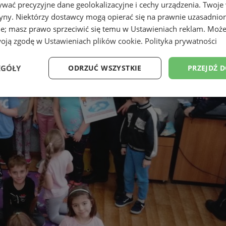
wać precyzyjne dane geolokalizacyjne i cechy urządzenia. Twoje
tryny. Niektórzy dostawcy mogą opierać się na prawnie uzasadnio
ie; masz prawo sprzeciwić się temu w
Ustawieniach reklam
. Może
woją zgodę w
Ustawieniach plików cookie
.
Polityka prywatności
EGÓŁY
ODRZUĆ WSZYSTKIE
PRZEJDŹ 
Wydajność
Targetowanie
Funkcjonalność
Ni
ezbędne
Wydajność
Targetowanie
Funkcjonalność
Niesklasyfikow
ie umożliwiają korzystanie z podstawowych funkcji strony internetowej, takich jak log
Bez niezbędnych plików cookie nie można prawidłowo korzystać ze strony internetowe
Okres
Provider
/
Domena
Opis
przechowywania