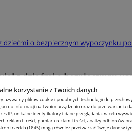
z dziećmi o bezpiecznym wypoczynku pod
iał z dziećmi o bezpiecznym wy
lne korzystanie z Twoich danych
rzy używamy plików cookie i podobnych technologii do przechow
ępu do informacji na Twoim urządzeniu oraz do przetwarzania 
dres IP, unikalne identyfikatory i dane przeglądania, w celu wyświ
h reklam i treści, pomiaru reklam i treści, analizy odbiorców or
tron trzecich (1845)
mogą również przetwarzać Twoje dane w tych