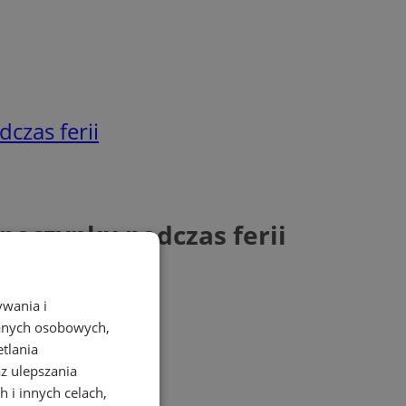
czas ferii
poczynku podczas ferii
ywania i
danych osobowych,
etlania
az ulepszania
 i innych celach,