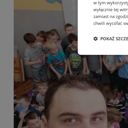
w tym wykorzysty
wyłącznie tej wi
zamiast na zgodz
chwili wycofać s
POKAŻ SZCZ
Niezbędne
Ni
Niezbędne pliki cook
zarządzanie kontem. 
Nazwa