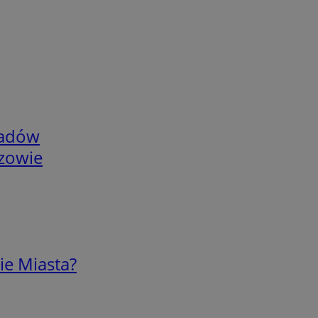
adów
rzowie
ie Miasta?