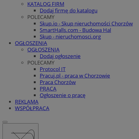
KATALOG FIRM
Dodaj firmę do katalogu
POLECAMY
Skup.io - Skup nieruchomości Chorzów
SmartHalls.com - Budowa Hal
Skup - nieruchomosci.org
OGŁOSZENIA
OGŁOSZENIA
Dodaj ogłoszenie
POLECAMY
Protocol IT
Pracuj.pl - praca w Chorzowie
Praca Chorzów
PRACA
Ogłoszenie o pracę
REKLAMA
WSPÓŁPRACA