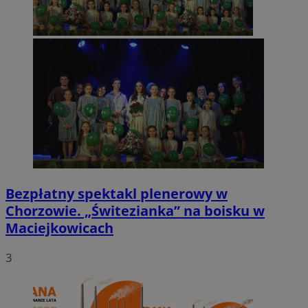
Bezpłatny spektakl plenerowy w
Chorzowie. „Świtezianka” na boisku w
Maciejkowicach
3