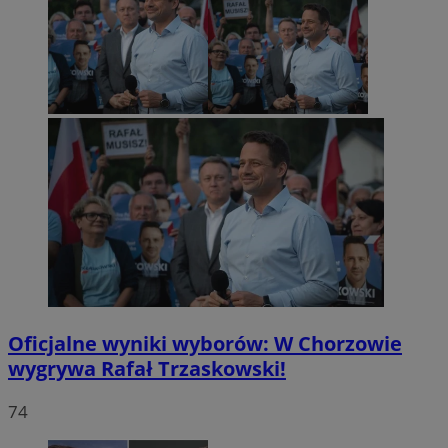
Oficjalne wyniki wyborów: W Chorzowie
wygrywa Rafał Trzaskowski!
74