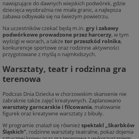
nawiązujące do dawnych wiejskich podwórek, gdzie
dziecięca wyobraźnia nie miała granic, a najlepsza
zabawa odbywała się na świeżym powietrzu.
Na uczestników czekać będą m.in.
gry i zabawy
podwórkowe prowadzone przez harcerzy
, w tym
wyścigi w worach, a także
tor przeszkód rolnika
,
konkurencje sportowe oraz rodzinne aktywności
przygotowane z myślą o najmłodszych.
Warsztaty, teatr i rodzinna gra
terenowa
Podczas Dnia Dziecka w chorzowskim skansenie nie
zabraknie także zajęć kreatywnych. Zaplanowano
warsztaty garncarskie i filcowania
, malowanie
figurek oraz kreatywne warsztaty z bibuły.
W programie znalazł się również
spektakl „Skarbków
Śląskich”
, rodzinne warsztaty teatralne, pokaz dojenia
sztucznej krowy oraz gra terenowa z wykorzystaniem