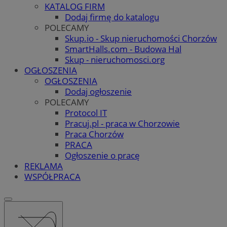
KATALOG FIRM
Dodaj firmę do katalogu
POLECAMY
Skup.io - Skup nieruchomości Chorzów
SmartHalls.com - Budowa Hal
Skup - nieruchomosci.org
OGŁOSZENIA
OGŁOSZENIA
Dodaj ogłoszenie
POLECAMY
Protocol IT
Pracuj.pl - praca w Chorzowie
Praca Chorzów
PRACA
Ogłoszenie o pracę
REKLAMA
WSPÓŁPRACA