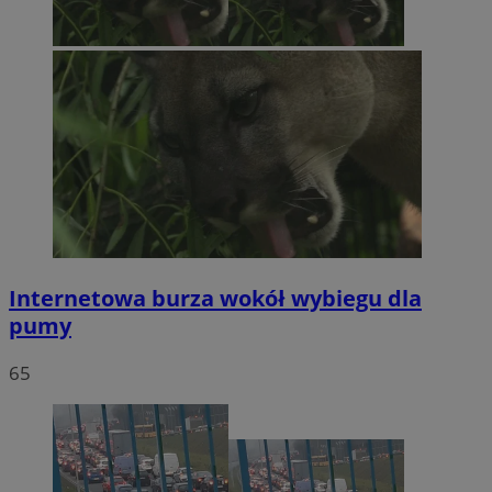
Internetowa burza wokół wybiegu dla
pumy
65