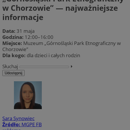
w Chorzowie” — najważniejsze
informacje
Data:
31 maja
Godzina:
12:00–16:00
Miejsce:
Muzeum „Górnośląski Park Etnograficzny w
Chorzowie”
Dla kogo:
dla dzieci i całych rodzin
Słuchaj
⏵︎
Udostępnij
Sara Synowiec
Źródło:
MGPE FB