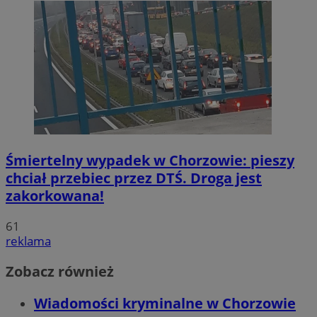
Śmiertelny wypadek w Chorzowie: pieszy
chciał przebiec przez DTŚ. Droga jest
zakorkowana!
61
reklama
Zobacz również
Wiadomości kryminalne w Chorzowie