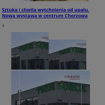
Sztuka i chwila wytchnienia od upału.
Nowa wystawa w centrum Chorzowa
4