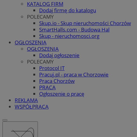
KATALOG FIRM
Dodaj firmę do katalogu
POLECAMY
Skup.io - Skup nieruchomości Chorzów
SmartHalls.com - Budowa Hal
Skup - nieruchomosci.org
OGŁOSZENIA
OGŁOSZENIA
Dodaj ogłoszenie
POLECAMY
Protocol IT
Pracuj.pl - praca w Chorzowie
Praca Chorzów
PRACA
Ogłoszenie o pracę
REKLAMA
WSPÓŁPRACA