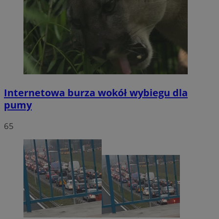
Internetowa burza wokół wybiegu dla
pumy
65