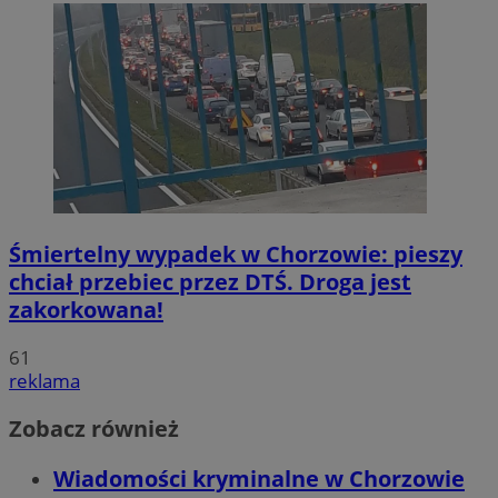
Śmiertelny wypadek w Chorzowie: pieszy
chciał przebiec przez DTŚ. Droga jest
zakorkowana!
61
reklama
Zobacz również
Wiadomości kryminalne w Chorzowie