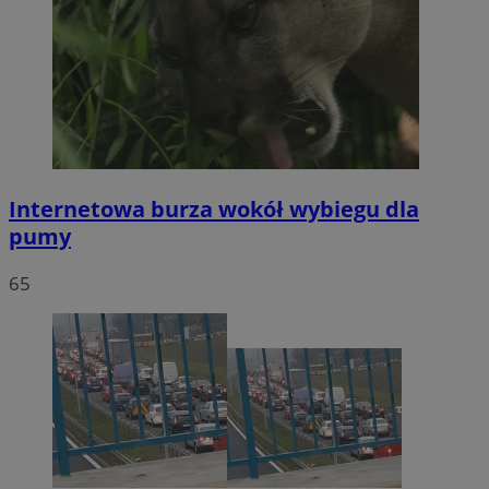
Internetowa burza wokół wybiegu dla
pumy
65