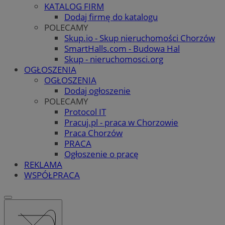
KATALOG FIRM
Dodaj firmę do katalogu
POLECAMY
Skup.io - Skup nieruchomości Chorzów
SmartHalls.com - Budowa Hal
Skup - nieruchomosci.org
OGŁOSZENIA
OGŁOSZENIA
Dodaj ogłoszenie
POLECAMY
Protocol IT
Pracuj.pl - praca w Chorzowie
Praca Chorzów
PRACA
Ogłoszenie o pracę
REKLAMA
WSPÓŁPRACA