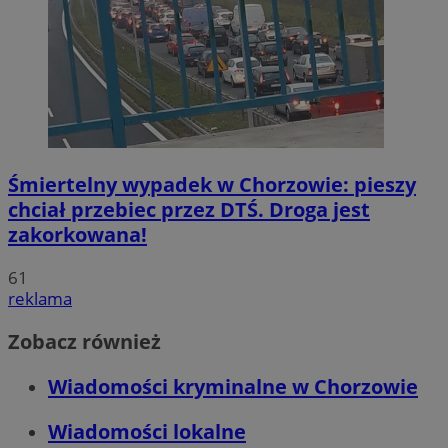
Śmiertelny wypadek w Chorzowie: pieszy
chciał przebiec przez DTŚ. Droga jest
zakorkowana!
61
reklama
Zobacz również
Wiadomości kryminalne w Chorzowie
Wiadomości lokalne