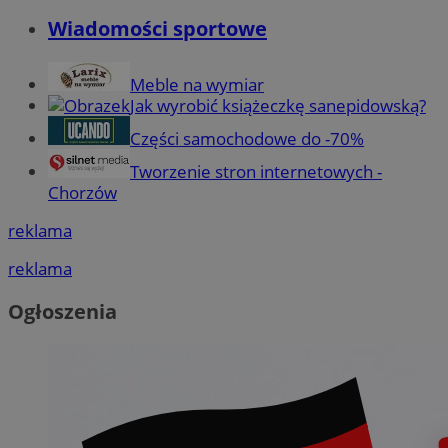
Wiadomości sportowe
Meble na wymiar
Jak wyrobić książeczkę sanepidowską?
Części samochodowe do -70%
Tworzenie stron internetowych -
Chorzów
reklama
reklama
Ogłoszenia