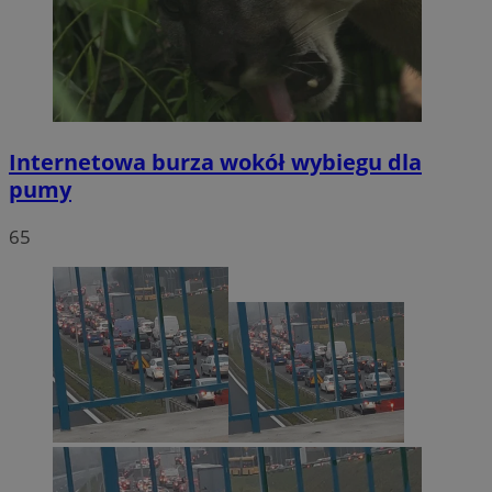
Internetowa burza wokół wybiegu dla
pumy
65