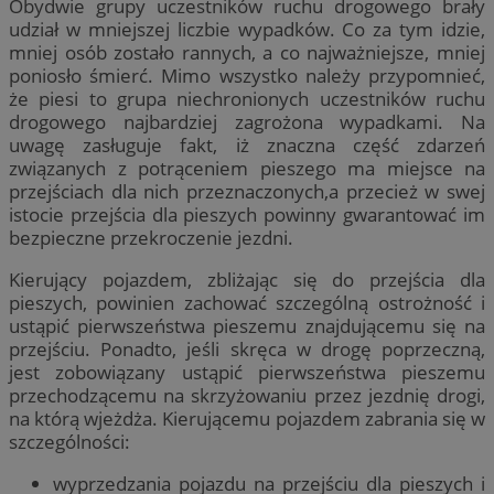
Obydwie grupy uczestników ruchu drogowego brały
udział w mniejszej liczbie wypadków. Co za tym idzie,
mniej osób zostało rannych, a co najważniejsze, mniej
poniosło śmierć. Mimo wszystko należy przypomnieć,
że piesi to grupa niechronionych uczestników ruchu
drogowego najbardziej zagrożona wypadkami. Na
uwagę zasługuje fakt, iż znaczna część zdarzeń
związanych z potrąceniem pieszego ma miejsce na
przejściach dla nich przeznaczonych,a przecież w swej
istocie przejścia dla pieszych powinny gwarantować im
bezpieczne przekroczenie jezdni.
Kierujący pojazdem, zbliżając się do przejścia dla
pieszych, powinien zachować szczególną ostrożność i
ustąpić pierwszeństwa pieszemu znajdującemu się na
przejściu. Ponadto, jeśli skręca w drogę poprzeczną,
jest zobowiązany ustąpić pierwszeństwa pieszemu
przechodzącemu na skrzyżowaniu przez jezdnię drogi,
na którą wjeżdża. Kierującemu pojazdem zabrania się w
szczególności:
wyprzedzania pojazdu na przejściu dla pieszych i