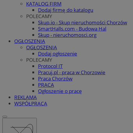
KATALOG FIRM
Dodaj firmę do katalogu
POLECAMY
Skup.io - Skup nieruchomości Chorzów
SmartHalls.com - Budowa Hal
Skup - nieruchomosci.org
OGŁOSZENIA
OGŁOSZENIA
Dodaj ogłoszenie
POLECAMY
Protocol IT
Pracuj.pl - praca w Chorzowie
Praca Chorzów
PRACA
Ogłoszenie o pracę
REKLAMA
WSPÓŁPRACA