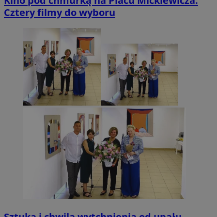
Kino pod chmurką na Placu Mickiewicza.
Cztery filmy do wyboru
Sztuka i chwila wytchnienia od upału.