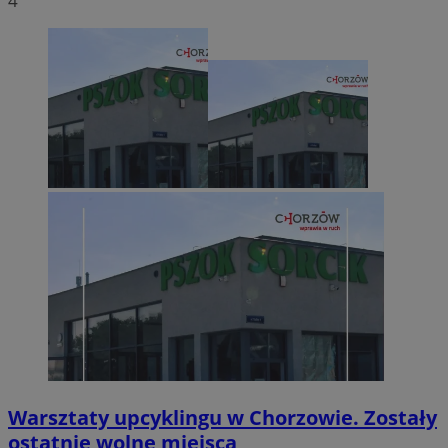
4
Warsztaty upcyklingu w Chorzowie. Zostały
ostatnie wolne miejsca