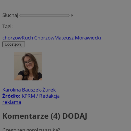
Słuchaj
⏵︎
Tagi:
chorzow
Ruch Chorzów
Mateusz Morawiecki
Udostępnij
Karolina Bauszek-Żurek
Źródło:
KPRM / Redakcja
reklama
Komentarze (4)
DODAJ
Czego ten gorol tu szuka?