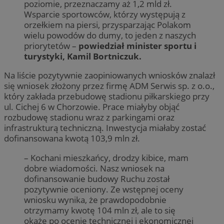
poziomie, przeznaczamy aż 1,2 mld zł.
Wsparcie sportowców, którzy występują z
orzełkiem na piersi, przysparzając Polakom
wielu powodów do dumy, to jeden z naszych
priorytetów –
powiedział minister sportu i
turystyki, Kamil Bortniczuk.
Na liście pozytywnie zaopiniowanych wniosków znalazł
się wniosek złożony przez firmę ADM Serwis sp. z o.o.,
który zakłada przebudowę stadionu piłkarskiego przy
ul. Cichej 6 w Chorzowie. Prace miałyby objąć
rozbudowę stadionu wraz z parkingami oraz
infrastrukturą techniczną. Inwestycja miałaby zostać
dofinansowana kwotą 103,9 mln zł.
– Kochani mieszkańcy, drodzy kibice, mam
dobre wiadomości. Nasz wniosek na
dofinansowanie budowy Ruchu został
pozytywnie oceniony. Ze wstępnej oceny
wniosku wynika, że prawdopodobnie
otrzymamy kwotę 104 mln zł, ale to się
okaże po ocenie technicznej i ekonomicznej