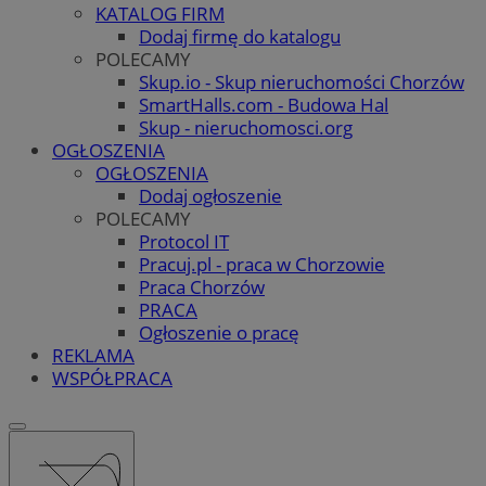
KATALOG FIRM
Dodaj firmę do katalogu
POLECAMY
Skup.io - Skup nieruchomości Chorzów
SmartHalls.com - Budowa Hal
Skup - nieruchomosci.org
OGŁOSZENIA
OGŁOSZENIA
Dodaj ogłoszenie
POLECAMY
Protocol IT
Pracuj.pl - praca w Chorzowie
Praca Chorzów
PRACA
Ogłoszenie o pracę
REKLAMA
WSPÓŁPRACA