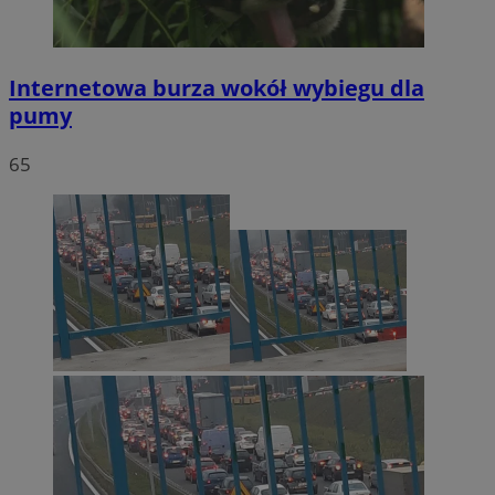
Internetowa burza wokół wybiegu dla
pumy
65