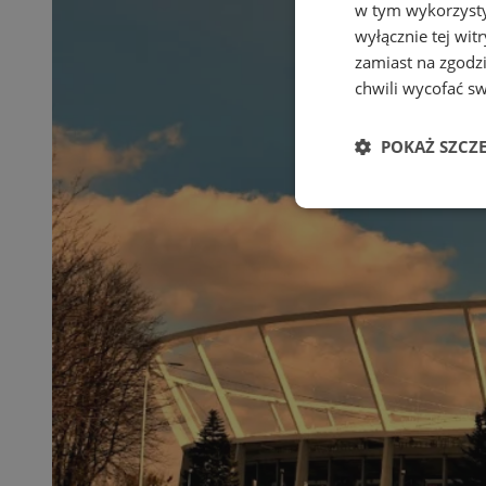
w tym wykorzysty
wyłącznie tej wi
zamiast na zgodz
chwili wycofać s
POKAŻ SZCZ
Niezbędne
Ni
Niezbędne pliki cook
zarządzanie kontem. 
Nazwa