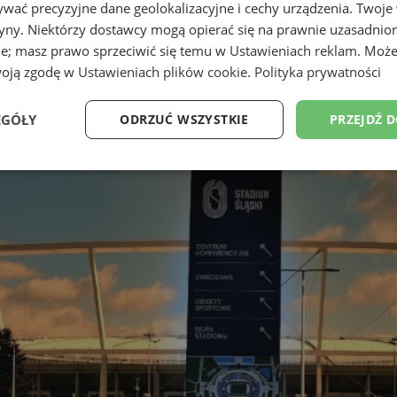
wać precyzyjne dane geolokalizacyjne i cechy urządzenia. Twoje
tryny. Niektórzy dostawcy mogą opierać się na prawnie uzasadnio
ie; masz prawo sprzeciwić się temu w
Ustawieniach reklam
. Może
woją zgodę w
Ustawieniach plików cookie
.
Polityka prywatności
EGÓŁY
ODRZUĆ WSZYSTKIE
PRZEJDŹ 
Wydajność
Targetowanie
Funkcjonalność
Ni
ezbędne
Wydajność
Targetowanie
Funkcjonalność
Niesklasyfikow
ie umożliwiają korzystanie z podstawowych funkcji strony internetowej, takich jak log
Bez niezbędnych plików cookie nie można prawidłowo korzystać ze strony internetowe
Okres
Provider
/
Domena
Opis
przechowywania