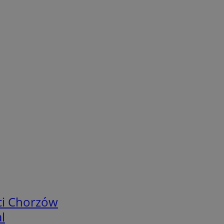
ci Chorzów
l