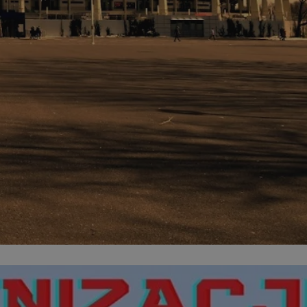
entyfikator sesji.
entyfikator sesji.
entyfikator sesji.
rzez usługę Cookie-
preferencji
 na pliki cookie.
ookie Cookie-
niania ludzi i
trony internetowej,
e ważnych raportów
ryny internetowej.
nformacje o zgodzie
ncjach dotyczących
ia z witryny.
olityki prywatności
ich przestrzeganie
temu użytkownik nie
woich preferencji,
 z regulacjami
erów obsługuje
ekście
lu optymalizacji