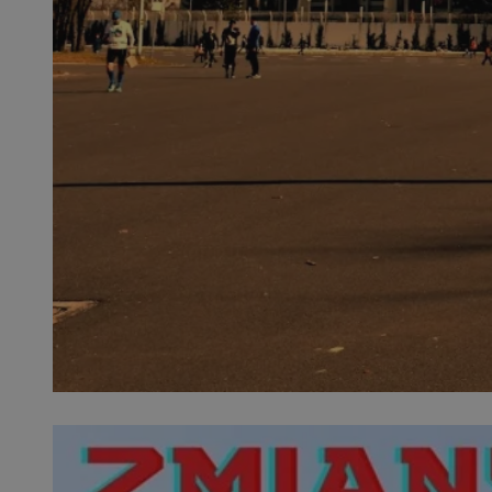
QeSessID
MvSessID
SessID
CookieScriptConse
__cf_bm
VISITOR_PRIVACY_
INGRESSCOOKIE