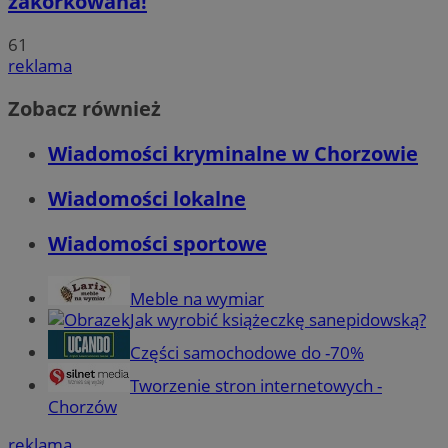
zakorkowana!
61
reklama
Zobacz również
Wiadomości kryminalne w Chorzowie
Wiadomości lokalne
Wiadomości sportowe
Meble na wymiar
Jak wyrobić książeczkę sanepidowską?
Części samochodowe do -70%
Tworzenie stron internetowych -
Chorzów
reklama