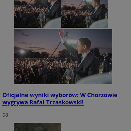
Oficjalne wyniki wyborów: W Chorzowie
wygrywa Rafał Trzaskowski!
68