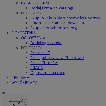
KATALOG FIRM
Dodaj firmę do katalogu
POLECAMY
Skup.io - Skup nieruchomości Chorzów
SmartHalls.com - Budowa Hal
Skup - nieruchomosci.org
OGŁOSZENIA
OGŁOSZENIA
Dodaj ogłoszenie
POLECAMY
Protocol IT
Pracuj.pl - praca w Chorzowie
Praca Chorzów
PRACA
Ogłoszenie o pracę
REKLAMA
WSPÓŁPRACA