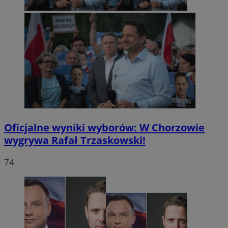
Oficjalne wyniki wyborów: W Chorzowie
wygrywa Rafał Trzaskowski!
74