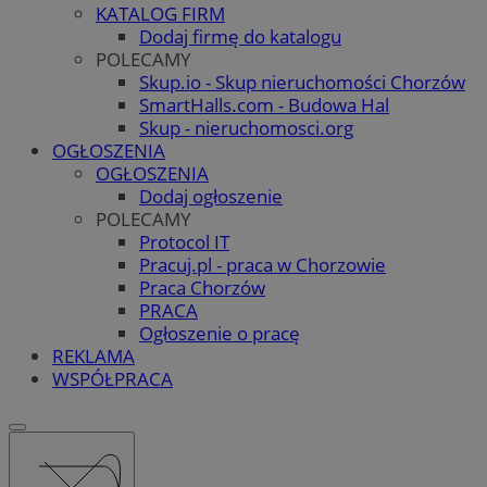
KATALOG FIRM
Dodaj firmę do katalogu
POLECAMY
Skup.io - Skup nieruchomości Chorzów
SmartHalls.com - Budowa Hal
Skup - nieruchomosci.org
OGŁOSZENIA
OGŁOSZENIA
Dodaj ogłoszenie
POLECAMY
Protocol IT
Pracuj.pl - praca w Chorzowie
Praca Chorzów
PRACA
Ogłoszenie o pracę
REKLAMA
WSPÓŁPRACA