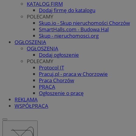
KATALOG FIRM
Dodaj firmę do katalogu
POLECAMY
Skup.io - Skup nieruchomości Chorzów
SmartHalls.com - Budowa Hal
Skup - nieruchomosci.org
OGŁOSZENIA
OGŁOSZENIA
Dodaj ogłoszenie
POLECAMY
Protocol IT
Pracuj.pl - praca w Chorzowie
Praca Chorzów
PRACA
Ogłoszenie o pracę
REKLAMA
WSPÓŁPRACA