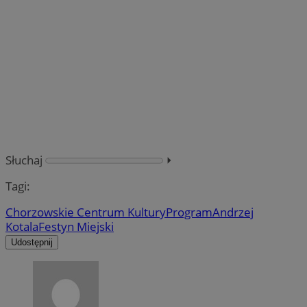
Słuchaj
⏵︎
Tagi:
Chorzowskie Centrum Kultury
Program
Andrzej
Kotala
Festyn Miejski
Udostępnij