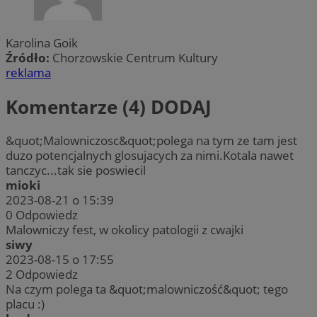
Karolina Goik
Źródło:
Chorzowskie Centrum Kultury
reklama
Komentarze (4)
DODAJ
&quot;Malowniczosc&quot;polega na tym ze tam jest
duzo potencjalnych glosujacych za nimi.Kotala nawet
tanczyc...tak sie poswiecil
mioki
2023-08-21 o 15:39
0
Odpowiedz
Malowniczy fest, w okolicy patologii z cwajki
siwy
2023-08-15 o 17:55
2
Odpowiedz
Na czym polega ta &quot;malowniczość&quot; tego
placu :)