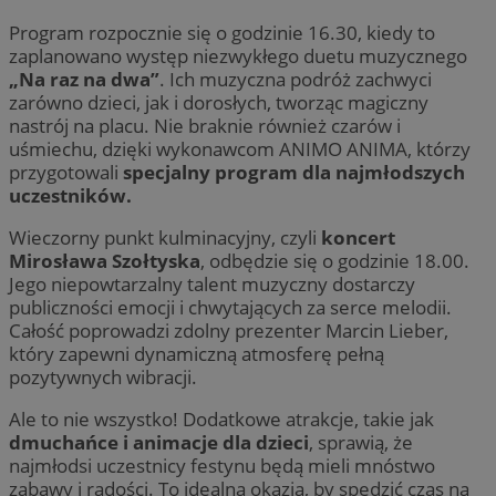
Program rozpocznie się o godzinie 16.30, kiedy to
zaplanowano występ niezwykłego duetu muzycznego
„Na raz na dwa”
. Ich muzyczna podróż zachwyci
zarówno dzieci, jak i dorosłych, tworząc magiczny
nastrój na placu. Nie braknie również czarów i
uśmiechu, dzięki wykonawcom ANIMO ANIMA, którzy
przygotowali
specjalny program dla najmłodszych
uczestników.
Wieczorny punkt kulminacyjny, czyli
koncert
Mirosława Szołtyska
, odbędzie się o godzinie 18.00.
Jego niepowtarzalny talent muzyczny dostarczy
publiczności emocji i chwytających za serce melodii.
Całość poprowadzi zdolny prezenter Marcin Lieber,
który zapewni dynamiczną atmosferę pełną
pozytywnych wibracji.
Ale to nie wszystko! Dodatkowe atrakcje, takie jak
dmuchańce i animacje dla dzieci
, sprawią, że
najmłodsi uczestnicy festynu będą mieli mnóstwo
zabawy i radości. To idealna okazja, by spędzić czas na