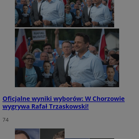
Oficjalne wyniki wyborów: W Chorzowie
wygrywa Rafał Trzaskowski!
74