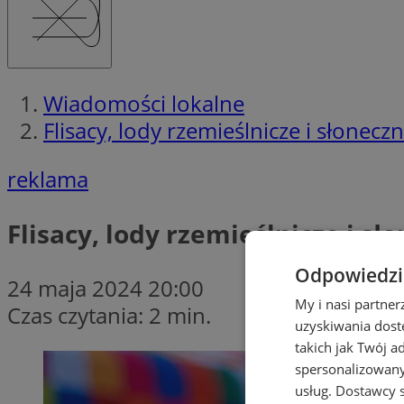
Wiadomości lokalne
Flisacy, lody rzemieślnicze i słonec
reklama
Flisacy, lody rzemieślnicze i s
Odpowiedzia
24 maja 2024 20:00
My i nasi partne
Czas czytania: 2 min.
uzyskiwania dost
takich jak Twój a
spersonalizowanyc
usług.
Dostawcy s