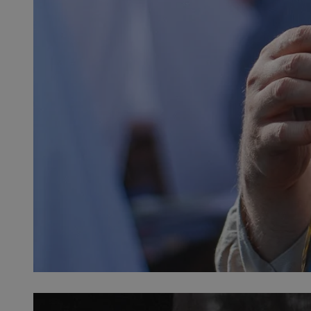
QeSessID
MvSessID
SessID
CookieScriptConse
__cf_bm
VISITOR_PRIVACY_
INGRESSCOOKIE