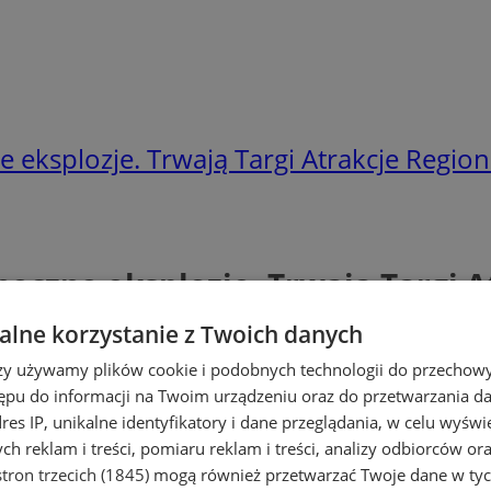
zne eksplozje. Trwają Targi Atrakcje Reg
łoneczne eksplozje. Trwają Targi
lne korzystanie z Twoich danych
rzy używamy plików cookie i podobnych technologii do przechow
ępu do informacji na Twoim urządzeniu oraz do przetwarzania 
dres IP, unikalne identyfikatory i dane przeglądania, w celu wyświ
h reklam i treści, pomiaru reklam i treści, analizy odbiorców or
tron trzecich (1845)
mogą również przetwarzać Twoje dane w tych