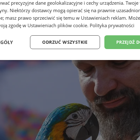
wać precyzyjne dane geolokalizacyjne i cechy urządzenia. Twoje
tryny. Niektórzy dostawcy mogą opierać się na prawnie uzasadnio
ie; masz prawo sprzeciwić się temu w
Ustawieniach reklam
. Może
woją zgodę w
Ustawieniach plików cookie
.
Polityka prywatności
EGÓŁY
ODRZUĆ WSZYSTKIE
PRZEJDŹ 
Wydajność
Targetowanie
Funkcjonalność
Ni
ezbędne
Wydajność
Targetowanie
Funkcjonalność
Niesklasyfikow
ie umożliwiają korzystanie z podstawowych funkcji strony internetowej, takich jak log
Bez niezbędnych plików cookie nie można prawidłowo korzystać ze strony internetowe
Okres
Provider
/
Domena
Opis
przechowywania