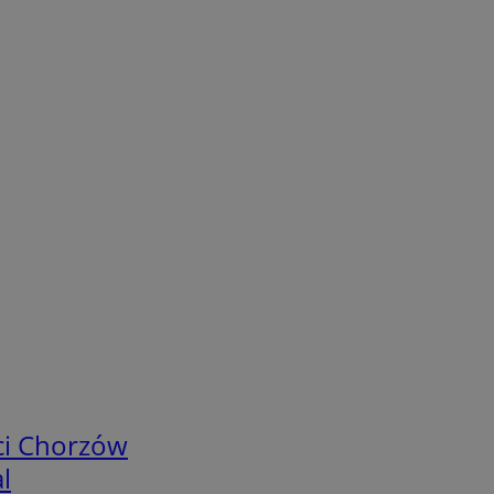
ci Chorzów
l