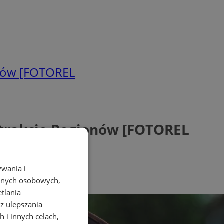
ionów [FOTOREL
 Atrakcje Regionów [FOTOREL
ywania i
danych osobowych,
etlania
az ulepszania
 i innych celach,