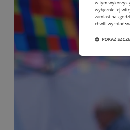
w tym wykorzysty
wyłącznie tej wi
zamiast na zgodz
chwili wycofać s
POKAŻ SZCZ
Niezbędne
Ni
Niezbędne pliki cook
zarządzanie kontem. 
Nazwa