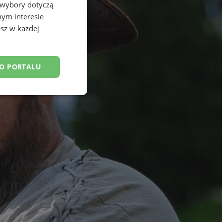
 wybory dotyczą
nym interesie
sz w każdej
DO PORTALU
esklasyfikowane
ane
owanie użytkownika i
j.