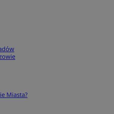
adów
rzowie
ie Miasta?