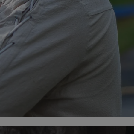
entyfikator sesji.
entyfikator sesji.
entyfikator sesji.
rzez usługę Cookie-
preferencji
 na pliki cookie.
ookie Cookie-
niania ludzi i
trony internetowej,
e ważnych raportów
ryny internetowej.
nformacje o zgodzie
ncjach dotyczących
ia z witryny.
olityki prywatności
ich przestrzeganie
temu użytkownik nie
woich preferencji,
 z regulacjami
erów obsługuje
ekście
lu optymalizacji