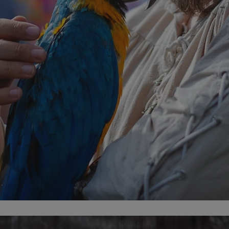
mojchorzow.pl
1 rok
Ten plik cookie przechowuje id
mojchorzow.pl
1 rok
Ten plik cookie przechowuje id
mojchorzow.pl
1 rok
Ten plik cookie przechowuje id
nt
4 tygodnie 2 dni
Ten plik cookie jest używany p
CookieScript
Script.com do zapamiętywania 
mojchorzow.pl
dotyczących zgody użytkownika
Jest to konieczne, aby baner c
Script.com działał poprawnie.
29 minut 53
Ten plik cookie służy do rozróż
Cloudflare Inc.
sekundy
botów. Jest to korzystne dla s
.temu.com
ponieważ umożliwia tworzeni
na temat korzystania z jej wit
METADATA
5 miesięcy 4
Ten plik cookie przechowuje i
YouTube
tygodnie
użytkownika oraz jego prefere
.youtube.com
prywatności podczas korzystan
Rejestruje wybory dotyczące p
Google Privacy Policy
i ustawień zgody, zapewniając 
w kolejnych wizytach. Dzięki 
musi ponownie konfigurować s
co zwiększa wygodę i zgodność
ochrony danych.
Sesja
Rejestruje, który klaster serw
NGINX Inc.
gościa. Jest to używane w kont
bh.contextweb.com
równoważenia obciążenia w ce
doświadczenia użytkownika.