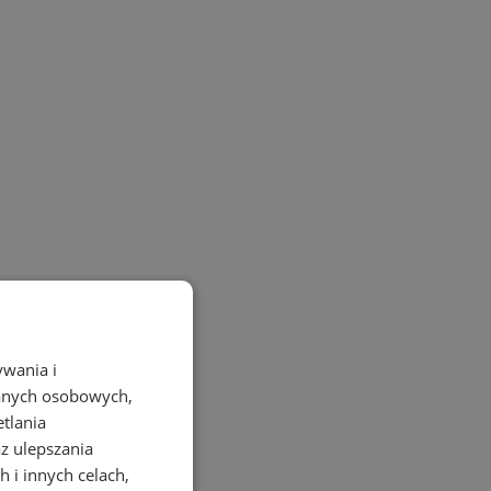
ywania i
danych osobowych,
etlania
az ulepszania
 i innych celach,