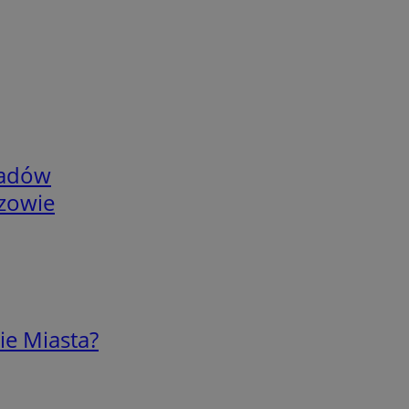
adów
rzowie
ie Miasta?