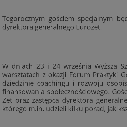
li_gc
Tegorocznym gościem specjalnym będz
dyrektora generalnego Eurozet.
Nazwa
Nazwa
openstat_umr82x3
Nazwa
openstat_gid
VP
pb_rtb_ev_part
openstat_pbi939ar
W dniach 23 i 24 września Wyższa S
openstat_khpu8s
warsztatach z okazji Forum Praktyki G
openstat_iy2unm5p
_clck
__gads
dziedzinie coachingu i rozwoju osobis
incap_ses_1688_32
finansowania społecznościowego. Gośc
openstat_wj089dcr
__Secure-
_clsk
ROLLOUT_TOKEN
Zet oraz zastępca dyrektora generaln
visid_incap_322052
którego m.in. udzieli kilku porad, jak
_clsk
bcookie