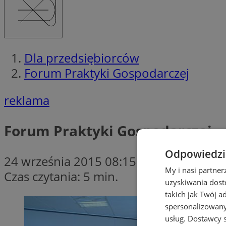
Dla przedsiębiorców
Forum Praktyki Gospodarczej
reklama
Forum Praktyki Gospodarczej
Odpowiedzia
24 września 2015 08:15
My i nasi partne
Czas czytania: 5 min.
uzyskiwania dost
takich jak Twój a
spersonalizowanyc
usług.
Dostawcy s