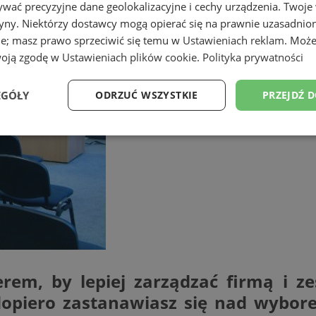
wać precyzyjne dane geolokalizacyjne i cechy urządzenia. Twoje
tryny. Niektórzy dostawcy mogą opierać się na prawnie uzasadnio
ie; masz prawo sprzeciwić się temu w
Ustawieniach reklam
. Może
woją zgodę w
Ustawieniach plików cookie
.
Polityka prywatności
EGÓŁY
ODRZUĆ WSZYSTKIE
PRZEJDŹ 
Wydajność
Targetowanie
Funkcjonalność
Ni
ezbędne
Wydajność
Targetowanie
Funkcjonalność
Niesklasyfikow
ie umożliwiają korzystanie z podstawowych funkcji strony internetowej, takich jak log
em, by lepiej zarządzać firmą i ze
Bez niezbędnych plików cookie nie można prawidłowo korzystać ze strony internetowe
piero zastanawiasz się nad wyborem
Okres
Provider
/
Domena
Opis
przechowywania