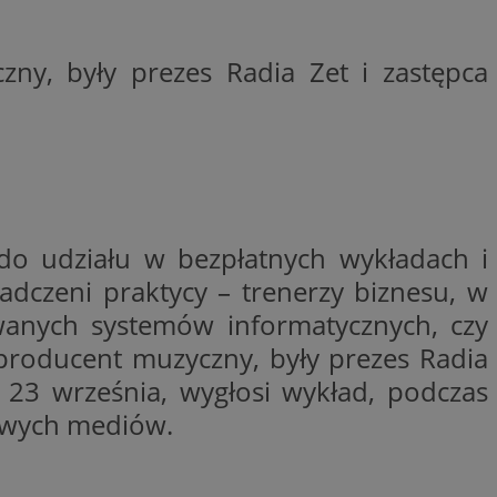
y gościa na
nych celów
ny, były prezes Radia Zet i zastępca
wywania
Opis
aportowania na
etowej dla
iaru wysiłków
madzić dane, takie
wników z reklamami
nę internetową lub
o udziału w bezpłatnych wykładach i
adczeni praktycy – trenerzy biznesu, w
rakcji
ubleClick for
ernetowej w celu
wyświetlanie reklam
rowanych systemów informatycznych, czy
jonalności strony
ć.
producent muzyczny, były prezes Radia
rażaniem funkcji i
aniem Microsoft
trolować, które
 23 września, wygłosi wykład, podczas
wywania informacji
wyświetlane
ów stron w jedną
ń etapowych,
nowych mediów.
anego użytkownika
aniem Microsoft
wywania informacji
służący do
ów stron w jedną
towej za