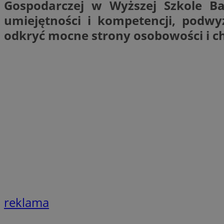
Gospodarczej w Wyższej Szkole B
QeSessID
umiejętności i kompetencji, podwy
MvSessID
odkryć mocne strony osobowości i c
SessID
CookieScriptConse
__cf_bm
VISITOR_PRIVACY_
reklama
INGRESSCOOKIE