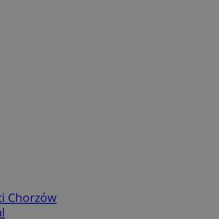
ci Chorzów
l