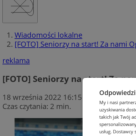
Wiadomości lokalne
[FOTO] Seniorzy na start! Za nami
reklama
[FOTO] Seniorzy na start! Za 
Odpowiedzia
18 września 2022 16:15
My i nasi partne
Czas czytania: 2 min.
uzyskiwania dost
takich jak Twój a
spersonalizowanyc
usług.
Dostawcy s