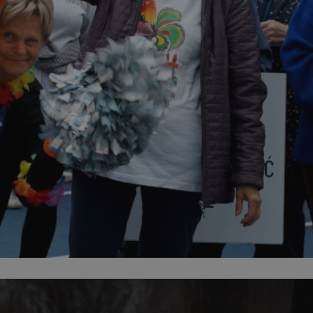
entyfikator sesji.
entyfikator sesji.
entyfikator sesji.
rzez usługę Cookie-
preferencji
 na pliki cookie.
ookie Cookie-
niania ludzi i
trony internetowej,
e ważnych raportów
ryny internetowej.
nformacje o zgodzie
ncjach dotyczących
ia z witryny.
olityki prywatności
ich przestrzeganie
temu użytkownik nie
woich preferencji,
 z regulacjami
erów obsługuje
ekście
lu optymalizacji