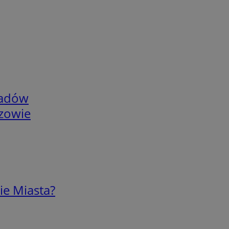
adów
rzowie
ie Miasta?