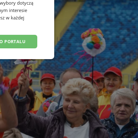
 wybory dotyczą
nym interesie
sz w każdej
DO PORTALU
esklasyfikowane
ane
owanie użytkownika i
j.