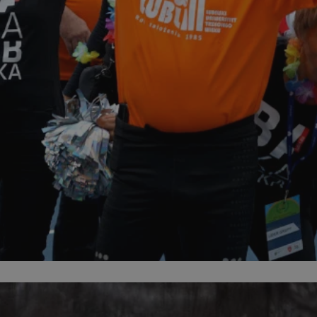
mojchorzow.pl
1 rok
Ten plik cookie przechowuje id
mojchorzow.pl
1 rok
Ten plik cookie przechowuje id
mojchorzow.pl
1 rok
Ten plik cookie przechowuje id
nt
4 tygodnie 2 dni
Ten plik cookie jest używany p
CookieScript
Script.com do zapamiętywania 
mojchorzow.pl
dotyczących zgody użytkownika
Jest to konieczne, aby baner c
Script.com działał poprawnie.
29 minut 53
Ten plik cookie służy do rozróż
Cloudflare Inc.
sekundy
botów. Jest to korzystne dla s
.temu.com
ponieważ umożliwia tworzeni
na temat korzystania z jej wit
METADATA
5 miesięcy 4
Ten plik cookie przechowuje i
YouTube
tygodnie
użytkownika oraz jego prefere
.youtube.com
prywatności podczas korzystan
Rejestruje wybory dotyczące p
Google Privacy Policy
i ustawień zgody, zapewniając 
w kolejnych wizytach. Dzięki 
musi ponownie konfigurować s
co zwiększa wygodę i zgodność
ochrony danych.
Sesja
Rejestruje, który klaster serw
NGINX Inc.
gościa. Jest to używane w kont
bh.contextweb.com
równoważenia obciążenia w ce
doświadczenia użytkownika.