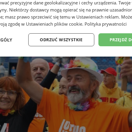
wać precyzyjne dane geolokalizacyjne i cechy urządzenia. Twoje
tryny. Niektórzy dostawcy mogą opierać się na prawnie uzasadnio
ie; masz prawo sprzeciwić się temu w
Ustawieniach reklam
. Może
woją zgodę w
Ustawieniach plików cookie
.
Polityka prywatności
EGÓŁY
ODRZUĆ WSZYSTKIE
PRZEJDŹ 
Wydajność
Targetowanie
Funkcjonalność
Ni
ezbędne
Wydajność
Targetowanie
Funkcjonalność
Niesklasyfikow
ie umożliwiają korzystanie z podstawowych funkcji strony internetowej, takich jak log
Bez niezbędnych plików cookie nie można prawidłowo korzystać ze strony internetowe
Okres
Provider
/
Domena
Opis
przechowywania