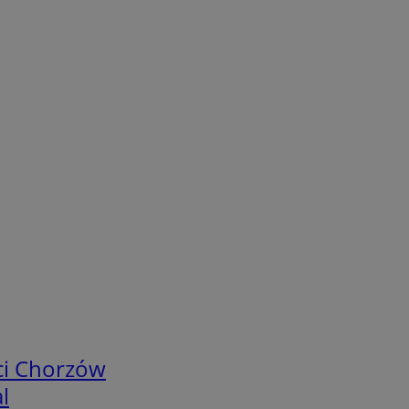
ci Chorzów
l