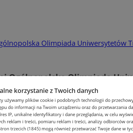
 Ogólnopolska Olimpiada Uniwersytetów T
nami Ogólnopolska Olimpiada Uni
lne korzystanie z Twoich danych
rzy używamy plików cookie i podobnych technologii do przechow
ępu do informacji na Twoim urządzeniu oraz do przetwarzania 
dres IP, unikalne identyfikatory i dane przeglądania, w celu wyświ
h reklam i treści, pomiaru reklam i treści, analizy odbiorców or
tron trzecich (1845)
mogą również przetwarzać Twoje dane w tych