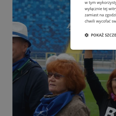
w tym wykorzysty
wyłącznie tej wi
zamiast na zgodz
chwili wycofać s
POKAŻ SZCZ
Niezbędne
Ni
Niezbędne pliki cook
zarządzanie kontem. 
Nazwa