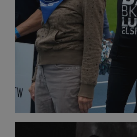
QeSessID
MvSessID
SessID
CookieScriptConse
__cf_bm
VISITOR_PRIVACY_
INGRESSCOOKIE