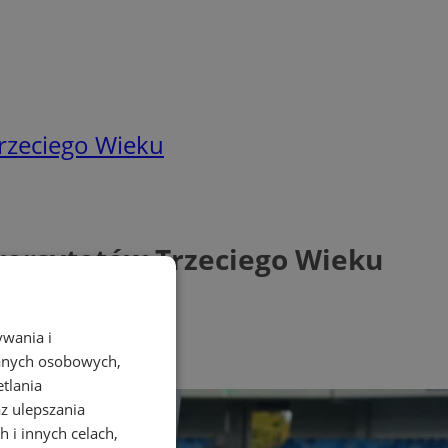
rzeciego Wieku
wersytetów Trzeciego Wieku
ywania i
danych osobowych,
etlania
az ulepszania
 i innych celach,