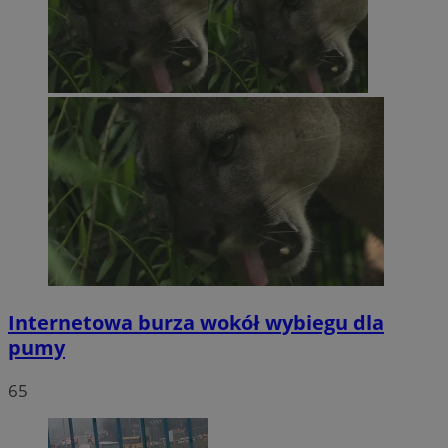
Internetowa burza wokół wybiegu dla
pumy
65