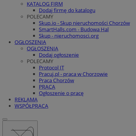
KATALOG FIRM
Dodaj firmę do katalogu
POLECAMY
Skup.io - Skup nieruchomości Chorzów
SmartHalls.com - Budowa Hal
Skup - nieruchomosci.org
OGŁOSZENIA
OGŁOSZENIA
Dodaj ogłoszenie
POLECAMY
Protocol IT
Pracuj.pl - praca w Chorzowie
Praca Chorzów
PRACA
Ogłoszenie o pracę
REKLAMA
WSPÓŁPRACA