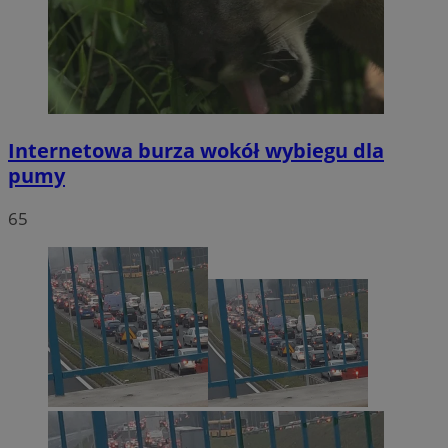
Internetowa burza wokół wybiegu dla
pumy
65