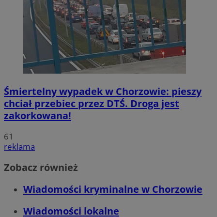
Śmiertelny wypadek w Chorzowie: pieszy
chciał przebiec przez DTŚ. Droga jest
zakorkowana!
61
reklama
Zobacz również
Wiadomości kryminalne w Chorzowie
Wiadomości lokalne