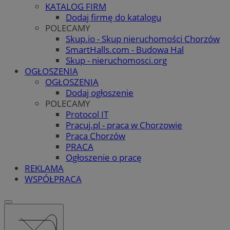
KATALOG FIRM
Dodaj firmę do katalogu
POLECAMY
Skup.io - Skup nieruchomości Chorzów
SmartHalls.com - Budowa Hal
Skup - nieruchomosci.org
OGŁOSZENIA
OGŁOSZENIA
Dodaj ogłoszenie
POLECAMY
Protocol IT
Pracuj.pl - praca w Chorzowie
Praca Chorzów
PRACA
Ogłoszenie o pracę
REKLAMA
WSPÓŁPRACA