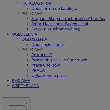
KATALOG FIRM
Dodaj firmę do katalogu
POLECAMY
Skup.io - Skup nieruchomości Chorzów
SmartHalls.com - Budowa Hal
Skup - nieruchomosci.org
OGŁOSZENIA
OGŁOSZENIA
Dodaj ogłoszenie
POLECAMY
Protocol IT
Pracuj.pl - praca w Chorzowie
Praca Chorzów
PRACA
Ogłoszenie o pracę
REKLAMA
WSPÓŁPRACA