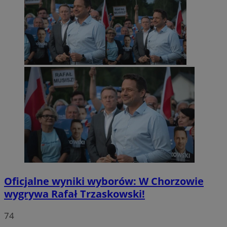
Oficjalne wyniki wyborów: W Chorzowie
wygrywa Rafał Trzaskowski!
74