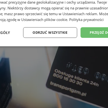
wać precyzyjne dane geolokalizacyjne i cechy urządzenia. Twoje
tryny. Niektórzy dostawcy mogą opierać się na prawnie uzasadnio
ie; masz prawo sprzeciwić się temu w
Ustawieniach reklam
. Może
woją zgodę w
Ustawieniach plików cookie
.
Polityka prywatności
EGÓŁY
ODRZUĆ WSZYSTKIE
PRZEJDŹ 
Wydajność
Targetowanie
Funkcjonalność
Ni
ezbędne
Wydajność
Targetowanie
Funkcjonalność
Niesklasyfikow
ie umożliwiają korzystanie z podstawowych funkcji strony internetowej, takich jak log
Bez niezbędnych plików cookie nie można prawidłowo korzystać ze strony internetowe
Okres
Provider
/
Domena
Opis
przechowywania