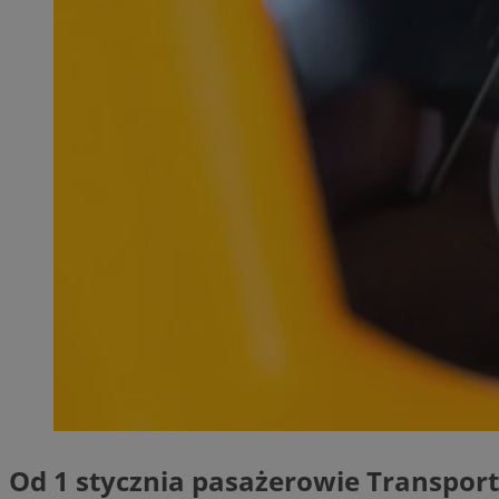
QeSessID
MvSessID
SessID
CookieScriptConse
__cf_bm
VISITOR_PRIVACY_
INGRESSCOOKIE
Od 1 stycznia pasażerowie Transport