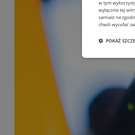
w tym wykorzysty
wyłącznie tej wi
zamiast na zgodz
chwili wycofać s
POKAŻ SZCZ
Niezbędne
Ni
Niezbędne pliki cook
zarządzanie kontem. 
Nazwa