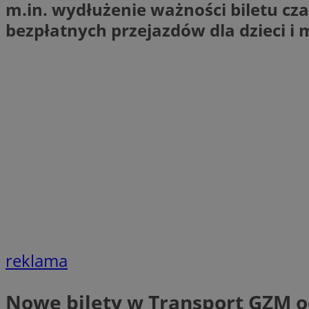
m.in. wydłużenie ważności biletu cza
li_gc
bezpłatnych przejazdów dla dzieci i
Nazwa
Nazwa
openstat_umr82x3
Nazwa
openstat_gid
VP
pb_rtb_ev_part
openstat_pbi939ar
openstat_khpu8s
openstat_iy2unm5p
_clck
__gads
incap_ses_1688_32
openstat_wj089dcr
__Secure-
_clsk
ROLLOUT_TOKEN
visid_incap_322052
reklama
_clsk
bcookie
Nowe bilety w Transport GZM od