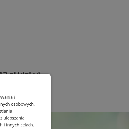
13 zł/dzień
ywania i
danych osobowych,
etlania
az ulepszania
 i innych celach,