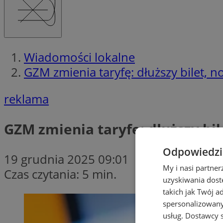
Wiadomości lokalne
GZM zmienia taryfę: dłuższy bilet, no
reklama
GZM zmienia taryfę: dłuższy bile
Odpowiedzia
19 grudnia 2025 09:01
My i nasi partne
Czas czytania: 5 min.
uzyskiwania dost
takich jak Twój a
spersonalizowanyc
usług.
Dostawcy s