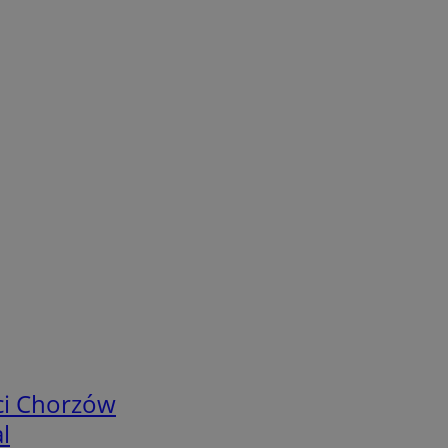
ci Chorzów
l