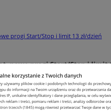
we progi Start/Stop i limit 13 zł/dzień
t, nowe progi Start/Stop i limit 
lne korzystanie z Twoich danych
rzy używamy plików cookie i podobnych technologii do przechow
ępu do informacji na Twoim urządzeniu oraz do przetwarzania 
dres IP, unikalne identyfikatory i dane przeglądania, w celu wyświ
h reklam i treści, pomiaru reklam i treści, analizy odbiorców or
tron trzecich (1845)
mogą również przetwarzać Twoje dane w tych