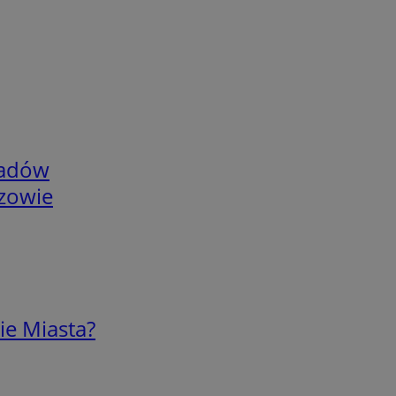
adów
rzowie
ie Miasta?