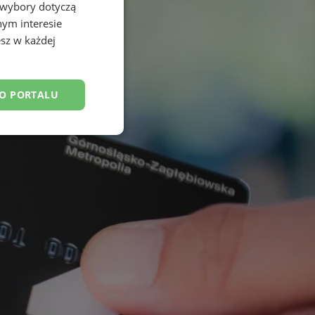
 wybory dotyczą
nym interesie
sz w każdej
DO PORTALU
esklasyfikowane
ane
owanie użytkownika i
j.