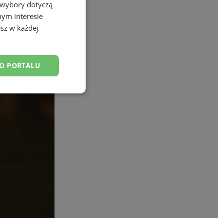
 wybory dotyczą
nym interesie
sz w każdej
DO PORTALU
esklasyfikowane
ane
owanie użytkownika i
j.