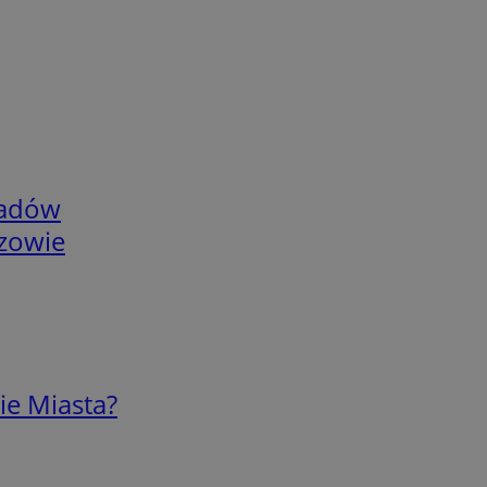
adów
rzowie
ie Miasta?