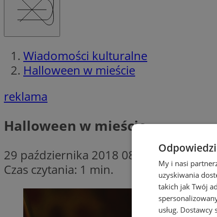
Wiadomości kulturalne
Halloween w mieście
reklama
Halloween w mieście
Odpowiedzia
29 października 2018 08:30
My i nasi partne
Czas czytania: 1 min.
uzyskiwania dost
takich jak Twój a
spersonalizowanyc
usług.
Dostawcy s