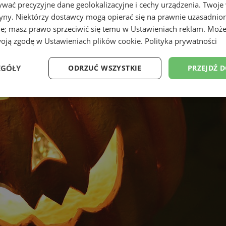
wać precyzyjne dane geolokalizacyjne i cechy urządzenia. Twoje
tryny. Niektórzy dostawcy mogą opierać się na prawnie uzasadnio
ie; masz prawo sprzeciwić się temu w
Ustawieniach reklam
. Może
woją zgodę w
Ustawieniach plików cookie
.
Polityka prywatności
EGÓŁY
ODRZUĆ WSZYSTKIE
PRZEJDŹ 
Wydajność
Targetowanie
Funkcjonalność
Ni
ezbędne
Wydajność
Targetowanie
Funkcjonalność
Niesklasyfikow
ie umożliwiają korzystanie z podstawowych funkcji strony internetowej, takich jak log
Bez niezbędnych plików cookie nie można prawidłowo korzystać ze strony internetowe
Okres
Provider
/
Domena
Opis
przechowywania