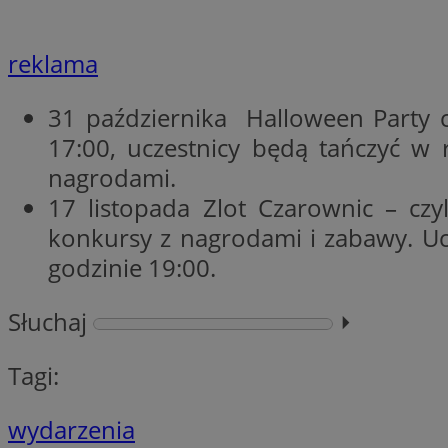
li_gc
reklama
31 października Halloween Party c
Nazwa
Nazwa
17:00, uczestnicy będą tańczyć w
openstat_umr82x3
Nazwa
nagrodami.
openstat_gid
VP
pb_rtb_ev_part
17 listopada Zlot Czarownic – cz
openstat_pbi939ar
konkursy z nagrodami i zabawy. Uc
openstat_khpu8s
godzinie 19:00.
openstat_iy2unm5p
_clck
__gads
incap_ses_1688_32
Słuchaj
⏵︎
openstat_wj089dcr
__Secure-
_clsk
ROLLOUT_TOKEN
visid_incap_322052
Tagi:
_clsk
wydarzenia
bcookie