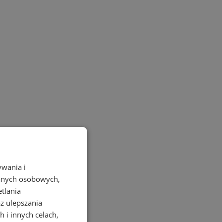
ywania i
danych osobowych,
etlania
az ulepszania
 i innych celach,