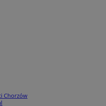
ci Chorzów
l