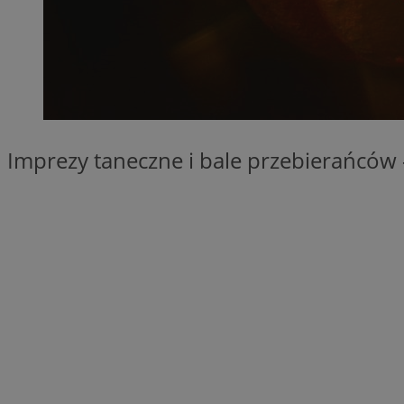
QeSessID
MvSessID
SessID
CookieScriptConse
Imprezy taneczne i bale przebierańców –
__cf_bm
VISITOR_PRIVACY_
INGRESSCOOKIE