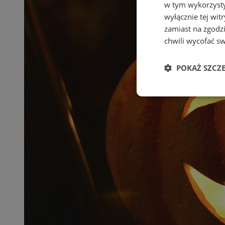
w tym wykorzysty
wyłącznie tej wi
zamiast na zgodz
chwili wycofać s
POKAŻ SZCZ
Niezbędne
Ni
Niezbędne pliki cook
zarządzanie kontem. 
Nazwa